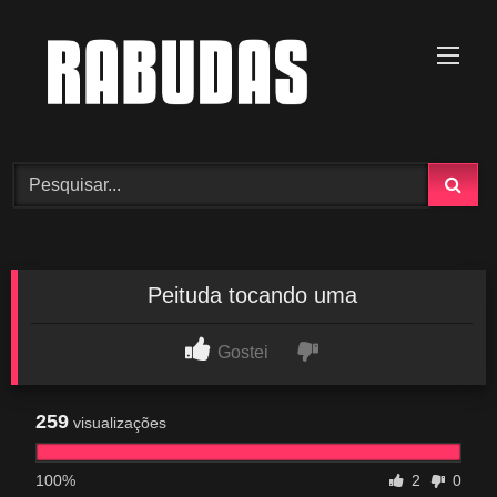
Skip
to
content
Peituda tocando uma
Gostei
259
visualizações
100%
2
0