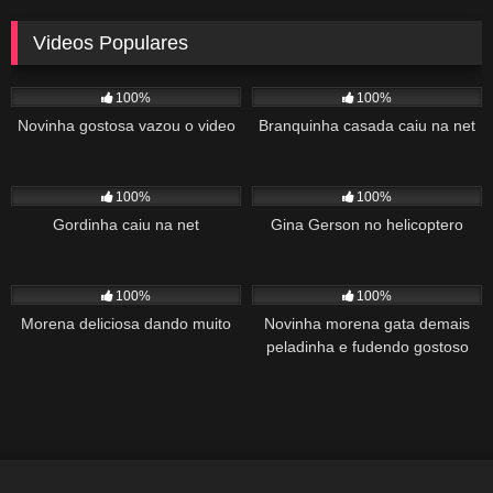
Videos Populares
5K
02:10
5K
03:10
100%
100%
Novinha gostosa vazou o video
Branquinha casada caiu na net
2K
03:34
1K
22:00
100%
100%
Gordinha caiu na net
Gina Gerson no helicoptero
2K
02:04
1K
00:27
100%
100%
Morena deliciosa dando muito
Novinha morena gata demais
peladinha e fudendo gostoso