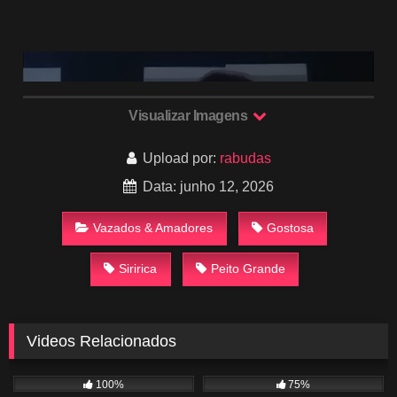
Visualizar Imagens
Upload por:
rabudas
Data: junho 12, 2026
Vazados & Amadores
Gostosa
Siririca
Peito Grande
Videos Relacionados
824
02:24
474
01:06
100%
75%