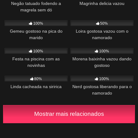
Negão tatuado fodendo a
Magrinha delicia vazou
magrela sem dó
639
00:30
666
02:26
100%
50%
Gemeu gostoso na pica do
Loira gostosa vazou com o
marido
namorado
1K
00:28
942
00:36
100%
100%
Festa na piscina com as
Morena baixinha vazou dando
novinhas
gostoso
680
01:43
1K
02:44
80%
100%
Linda cacheada na siririca
Nerd gostosa liberando para o
namorado
Mostrar mais relacionados