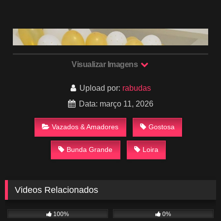
Visualizar Imagens
Upload por:
rabudas
Data: março 11, 2026
Vazados & Amadores
Gostosa
Bunda Grande
Loira
Videos Relacionados
1K
02:53
725
03:58
100%
0%