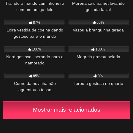
Traindo o marido caminhoneiro
Morena caiu na net levando
com um amigo dele
gozada facial
1K
01:04
251
01:47
87%
50%
Loira vestida de coelha dando
Vazou a branquinha tarada
gostoso para o marido
1K
02:44
899
01:00
100%
100%
Nerd gostosa liberando para o
Magrela gravou pelada
namorado
1K
01:53
878
01:52
85%
0%
Corno da novinha não
Torou a gostosa no quarto
aguentou o tesao
Mostrar mais relacionados