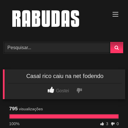
Skip
to
content
Casal rico caiu na net fodendo
Gostei
795
visualizações
100%
3
0