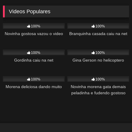
Videos Populares
5K
02:10
5K
03:10
100%
100%
Novinha gostosa vazou o video
Branquinha casada caiu na net
2K
03:34
1K
22:00
100%
100%
Gordinha caiu na net
Gina Gerson no helicoptero
2K
02:04
1K
00:27
100%
100%
Morena deliciosa dando muito
Novinha morena gata demais
peladinha e fudendo gostoso