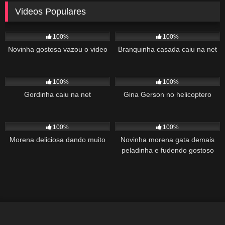
Videos Populares
5K
02:10
5K
03:10
100%
100%
Novinha gostosa vazou o video
Branquinha casada caiu na net
2K
03:34
1K
22:00
100%
100%
Gordinha caiu na net
Gina Gerson no helicoptero
2K
02:04
1K
00:27
100%
100%
Morena deliciosa dando muito
Novinha morena gata demais
peladinha e fudendo gostoso