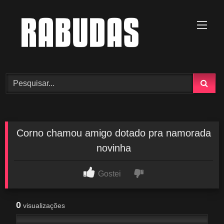
Skip
to
content
Corno chamou amigo dotado pra namorada
novinha
Gostei
0
visualizações