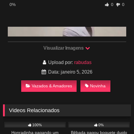
0%
0
0
Visualizar Imagens
Upload por:
rabudas
Data: janeiro 5, 2026
Vazados & Amadores
Novinha
Videos Relacionados
773
01:08
931
03:02
100%
0%
Honradinha pagando um
Bêbada pagou boquete duplo