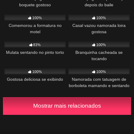
boquete gostoso
depois do baile
372
01:30
1K
01:23
100%
100%
Comemorou a formatura no
Casal vazou namorada loira
motel
gostosa
710
01:37
1K
02:02
83%
100%
Mulata sentando no pinto torto
Branquinha cacheada se
tocando
1K
06:57
979
00:56
100%
100%
Gostosa deliciosa se exibindo
Namorada com tatuagem de
borboleta mamando e sentando
Mostrar mais relacionados