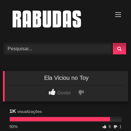
Skip
to
content
Ela Viciou no Toy
Gostei
1K
visualizações
90%
9
1