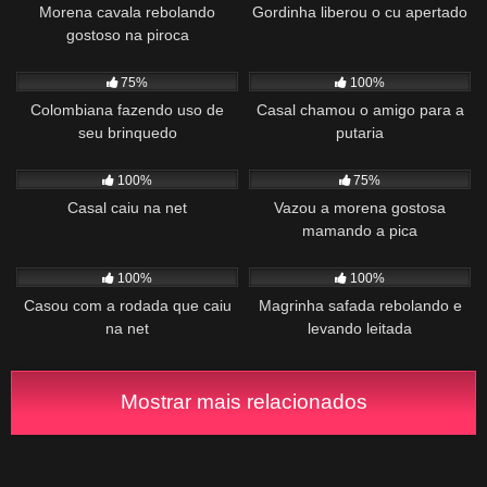
Morena cavala rebolando
Gordinha liberou o cu apertado
gostoso na piroca
1K
10:14
674
00:33
75%
100%
Colombiana fazendo uso de
Casal chamou o amigo para a
seu brinquedo
putaria
767
00:49
1K
01:11
100%
75%
Casal caiu na net
Vazou a morena gostosa
mamando a pica
931
00:58
320
00:25
100%
100%
Casou com a rodada que caiu
Magrinha safada rebolando e
na net
levando leitada
Mostrar mais relacionados