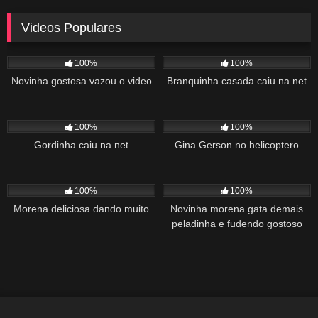
Videos Populares
5K
02:10
5K
03:10
100%
100%
Novinha gostosa vazou o video
Branquinha casada caiu na net
2K
03:34
1K
22:00
100%
100%
Gordinha caiu na net
Gina Gerson no helicoptero
2K
02:04
1K
00:27
100%
100%
Morena deliciosa dando muito
Novinha morena gata demais
peladinha e fudendo gostoso