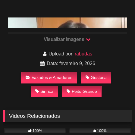
Visualizar Imagens
Upload por:
rabudas
Data: fevereiro 9, 2026
Vazados & Amadores
Gostosa
Siririca
Peito Grande
Videos Relacionados
815
02:17
846
02:09
100%
100%