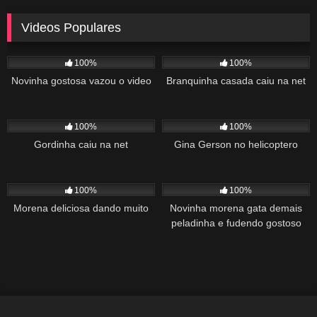
Videos Populares
5K
02:10
5K
03:10
100%
100%
Novinha gostosa vazou o video
Branquinha casada caiu na net
2K
03:34
1K
22:00
100%
100%
Gordinha caiu na net
Gina Gerson no helicoptero
2K
02:04
1K
00:27
100%
100%
Morena deliciosa dando muito
Novinha morena gata demais
peladinha e fudendo gostoso