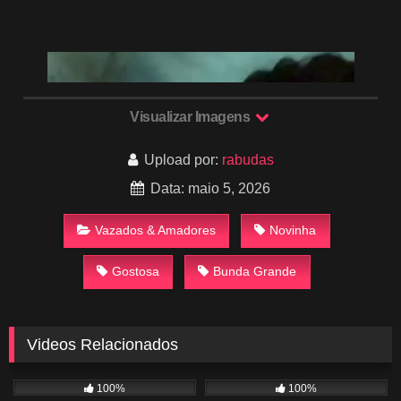
Visualizar Imagens
Upload por:
rabudas
Data: maio 5, 2026
Vazados & Amadores
Novinha
Gostosa
Bunda Grande
Videos Relacionados
1K
01:01
795
01:00
100%
100%