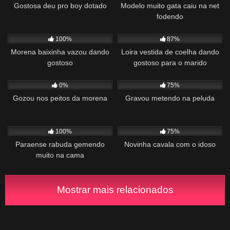
Gostosa deu pro boy dotado
Modelo muito gata caiu na net
fodendo
941
00:36
1K
01:04
100%
87%
Morena baixinha vazou dando
Loira vestida de coelha dando
gostoso
gostoso para o marido
324
01:28
400
06:10
0%
75%
Gozou nos peitos da morena
Gravou metendo na peluda
934
00:56
541
11:47
100%
75%
Paraense rabuda gemendo
Novinha cavala com o idoso
muito na cama
Mostrar mais relacionados