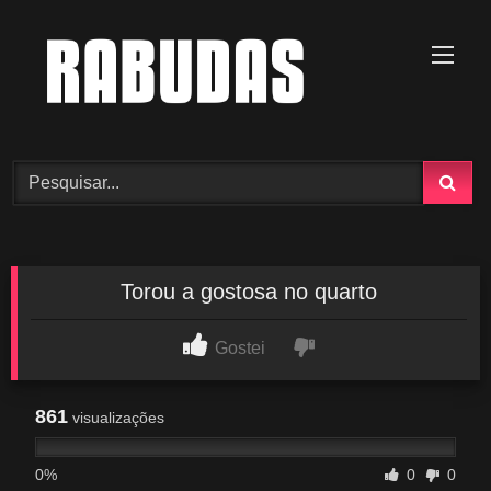
Skip
to
content
Torou a gostosa no quarto
Gostei
861
visualizações
0%
0
0