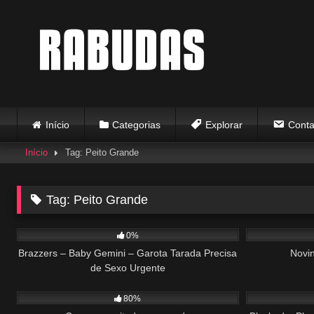
Skip
to
content
Início
Categorias
Explorar
Conta
Início
Tag: Peito Grande
Tag:
Peito Grande
76
29:27
275
0%
Brazzers – Baby Gemini – Garota Tarada Precisa
Novi
de Sexo Urgente
313
01:37
139
80%