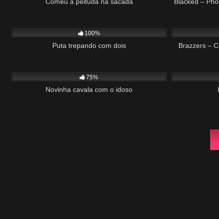
Comeu a peituda na sacada
Blacked – Pho
339
19:57
69
100%
Puta trepando com dois
Brazzers – C
545
11:47
464
75%
Novinha cavala com o idoso