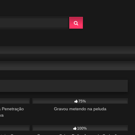
34:47
409
06:10
75%
la Penetração
Gravou metendo na peluda
va
27:39
134
36:04
100%