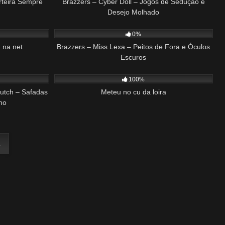
arteira Sempre
Brazzers – Cyber Doll – Jogos de Sedução e
Desejo Molhado
03:18
104
29:39
0%
 na net
Brazzers – Miss Lexa – Peitos de Fora e Óculos
Escuros
43:59
497
01:21
100%
Clutch – Safadas
Meteu no cu da loira
ho
a