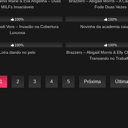
enix Marie & Eva Angelina – Duas
Brazzers – Abigaiil Morris – A C
MILFs Insaciáveis
Fode Duas Vezes
33:27
457
100%
100%
odi Vore – Invasão na Cobertura
Novinha da academia caiu
Luxuosa
01:36
205
100%
100%
Loira dando no pelo
Brazzers – Abigaiil Morris & Elly 
Transando no Trabal
1
2
3
4
5
Próxima
Últim