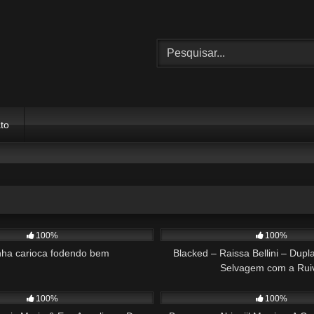
to
01:00
103
100%
100%
nha carioca fodendo bem
Blacked – Raissa Bellini – Dup
Selvagem com a Rui
34:23
110
100%
100%