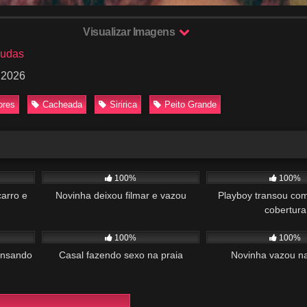
Visualizar Imagens
budas
 2026
ores
Cacheada
Siririca
Peito Grande
01:48
1K
01:21
700
100%
100%
carro e
Novinha deixou filmar e vazou
Playboy transou com
cobertura
01:58
389
16:04
1K
100%
100%
ansando
Casal fazendo sexo na praia
Novinha vazou na 