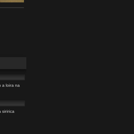
10:11
 a loira na
01:40
siririca