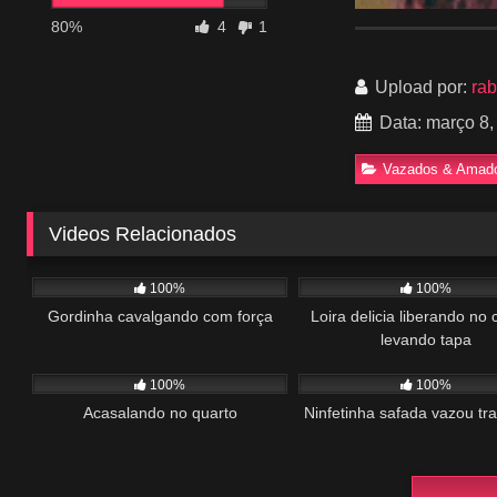
80%
4
1
Upload por:
ra
Data: março 8,
Vazados & Amad
Videos Relacionados
401
00:23
1K
100%
100%
Gordinha cavalgando com força
Loira delicia liberando no 
levando tapa
179
01:37
663
100%
100%
Acasalando no quarto
Ninfetinha safada vazou tr