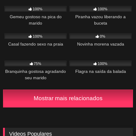
639
00:30
1K
00:52
100%
100%
Gemeu gostoso na pica do
Piranha vazou liberando a
marido
buceta
384
16:04
147
04:00
100%
0%
Casal fazendo sexo na praia
Novinha morena vazada
1K
00:33
226
01:32
75%
100%
Branquinha gostosa agradando
Flagra na saída da balada
seu marido
Mostrar mais relacionados
Videos Populares