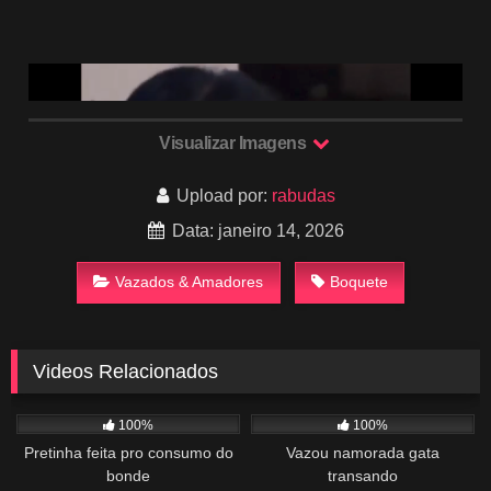
Visualizar Imagens
Upload por:
rabudas
Data: janeiro 14, 2026
Vazados & Amadores
Boquete
Videos Relacionados
1K
00:59
831
00:48
100%
100%
Pretinha feita pro consumo do
Vazou namorada gata
bonde
transando