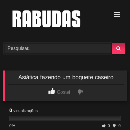
Skip
to
content
Asiática fazendo um boquete caseiro
Gostei
0
visualizações
0%
0
0