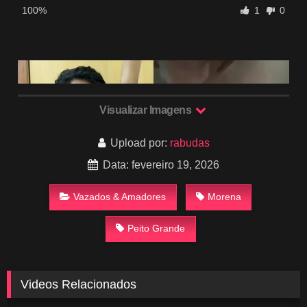
100%
1
0
Visualizar Imagens
Upload por:
rabudas
Data: fevereiro 19, 2026
Vazados & Amadores
Morena
Peito Grande
Videos Relacionados
1K
03:38
1K
01:04