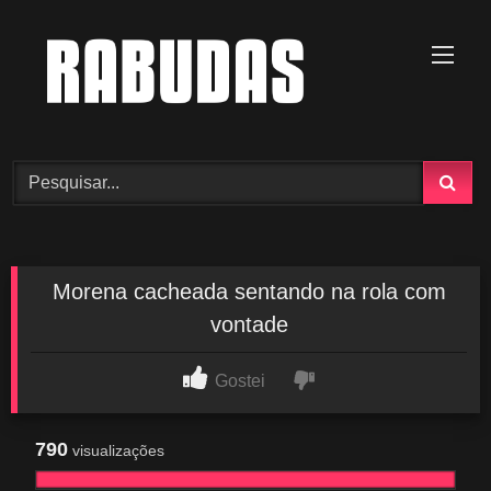
Skip
to
content
Morena cacheada sentando na rola com
vontade
Gostei
790
visualizações