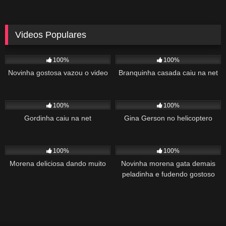
Videos Populares
5K
02:10
5K
03:10
100%
100%
Novinha gostosa vazou o video
Branquinha casada caiu na net
2K
03:34
1K
22:00
100%
100%
Gordinha caiu na net
Gina Gerson no helicoptero
2K
02:04
1K
00:27
100%
100%
Morena deliciosa dando muito
Novinha morena gata demais
peladinha e fudendo gostoso