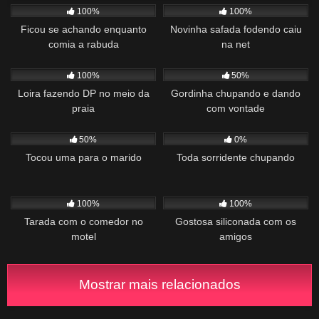
100%
100%
Ficou se achando enquanto
Novinha safada fodendo caiu
comia a rabuda
na net
904
03:34
733
03:52
100%
50%
Loira fazendo DP no meio da
Gordinha chupando e dando
praia
com vontade
243
00:58
90
02:01
50%
0%
Tocou uma para o marido
Toda sorridente chupando
874
02:20
1K
12:39
100%
100%
Tarada com o comedor no
Gostosa siliconada com os
motel
amigos
Mostrar mais relacionados