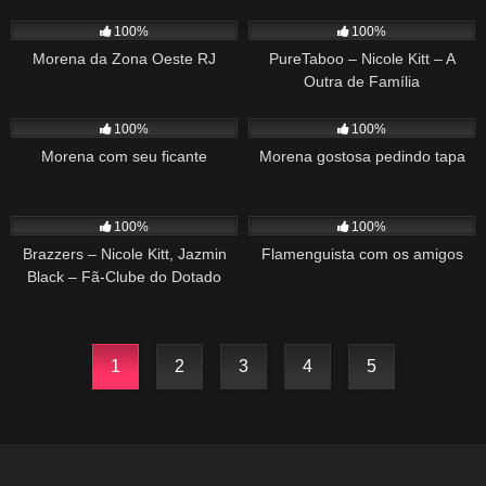
419
01:17
119
46:00
100%
100%
Morena da Zona Oeste RJ
PureTaboo – Nicole Kitt – A
Outra de Família
488
00:57
567
02:09
100%
100%
Morena com seu ficante
Morena gostosa pedindo tapa
181
31:24
549
04:24
100%
100%
Brazzers – Nicole Kitt, Jazmin
Flamenguista com os amigos
Black – Fã-Clube do Dotado
1
2
3
4
5