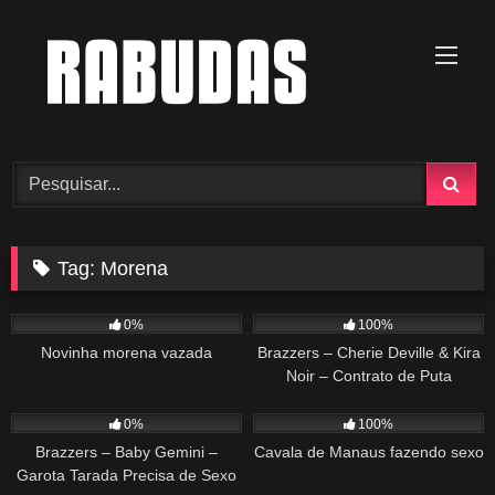
Skip
to
content
Tag:
Morena
128
04:00
65
48:51
0%
100%
Novinha morena vazada
Brazzers – Cherie Deville & Kira
Noir – Contrato de Puta
69
29:27
299
01:34
0%
100%
Brazzers – Baby Gemini –
Cavala de Manaus fazendo sexo
Garota Tarada Precisa de Sexo