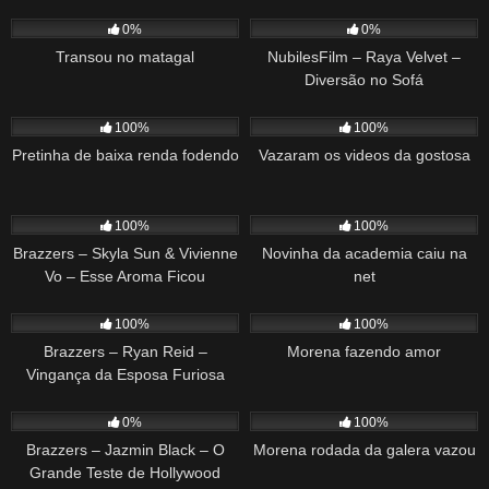
Urgente
291
01:02
78
21:25
0%
0%
Transou no matagal
NubilesFilm – Raya Velvet –
Diversão no Sofá
487
04:11
368
02:54
100%
100%
Pretinha de baixa renda fodendo
Vazaram os videos da gostosa
224
26:18
449
03:18
100%
100%
Brazzers – Skyla Sun & Vivienne
Novinha da academia caiu na
Vo – Esse Aroma Ficou
net
Completamente Enlouquecedor!
147
29:33
699
01:43
100%
100%
Brazzers – Ryan Reid –
Morena fazendo amor
Vingança da Esposa Furiosa
60
34:38
606
01:05
0%
100%
Brazzers – Jazmin Black – O
Morena rodada da galera vazou
Grande Teste de Hollywood