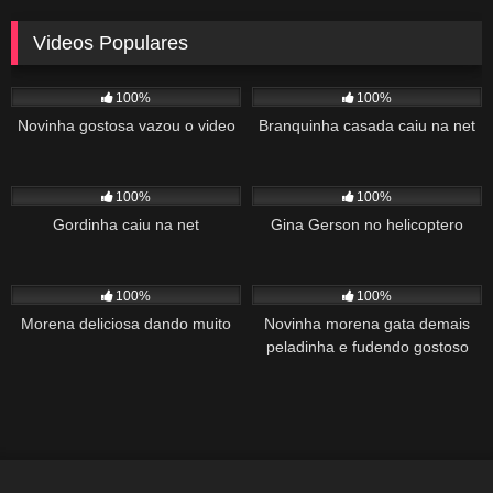
Videos Populares
5K
02:10
5K
03:10
100%
100%
Novinha gostosa vazou o video
Branquinha casada caiu na net
2K
03:34
1K
22:00
100%
100%
Gordinha caiu na net
Gina Gerson no helicoptero
2K
02:04
1K
00:27
100%
100%
Morena deliciosa dando muito
Novinha morena gata demais
peladinha e fudendo gostoso