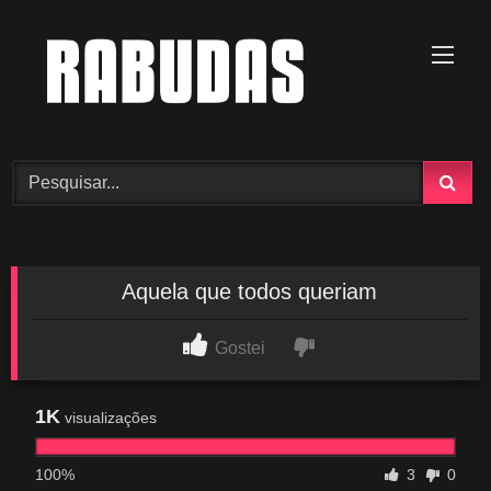
Skip
to
content
Aquela que todos queriam
Gostei
1K
visualizações
100%
3
0