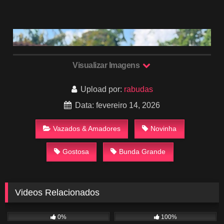
Visualizar Imagens
Upload por:
rabudas
Data: fevereiro 14, 2026
Vazados & Amadores
Novinha
Gostosa
Bunda Grande
Videos Relacionados
240
00:46
771
03:35
0%
100%