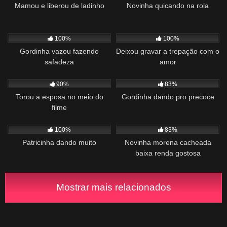
Mamou e liberou de ladinho
Novinha quicando na rola
675
00:44
814
04:14
100%
100%
Gordinha vazou fazendo
Deixou gravar a trepação com o
safadeza
amor
3K
12:31
1K
01:20
90%
83%
Torou a esposa no meio do
Gordinha dando pro precoce
filme
1K
00:28
1K
02:37
100%
83%
Patricinha dando muito
Novinha morena cacheada
baixa renda gostosa
Mostrar mais relacionados