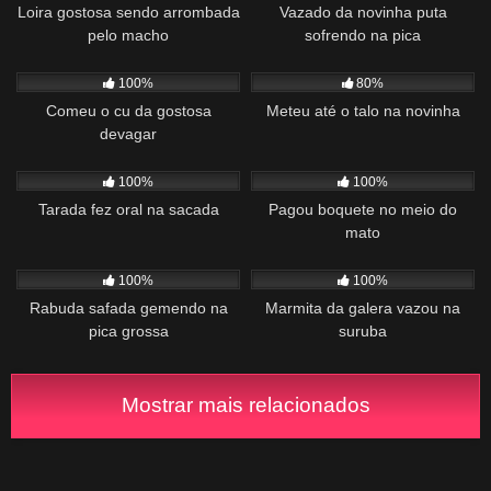
Loira gostosa sendo arrombada
Vazado da novinha puta
pelo macho
sofrendo na pica
1K
10:19
1K
00:52
100%
80%
Comeu o cu da gostosa
Meteu até o talo na novinha
devagar
172
00:32
375
01:46
100%
100%
Tarada fez oral na sacada
Pagou boquete no meio do
mato
829
04:18
1K
03:12
100%
100%
Rabuda safada gemendo na
Marmita da galera vazou na
pica grossa
suruba
Mostrar mais relacionados