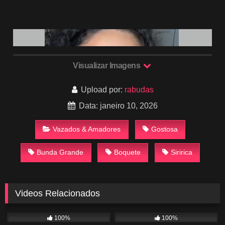
Visualizar Imagens
Upload por:
rabudas
Data: janeiro 10, 2026
Vazados & Amadores
Gostosa
Bunda Grande
Boquete
Siririca
Videos Relacionados
787
02:50
919
03:32
100%
100%