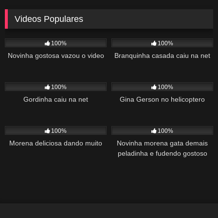
Videos Populares
5K
02:10
5K
03:10
100%
100%
Novinha gostosa vazou o video
Branquinha casada caiu na net
2K
03:34
1K
22:00
100%
100%
Gordinha caiu na net
Gina Gerson no helicoptero
2K
02:04
1K
00:27
100%
100%
Morena deliciosa dando muito
Novinha morena gata demais
peladinha e fudendo gostoso