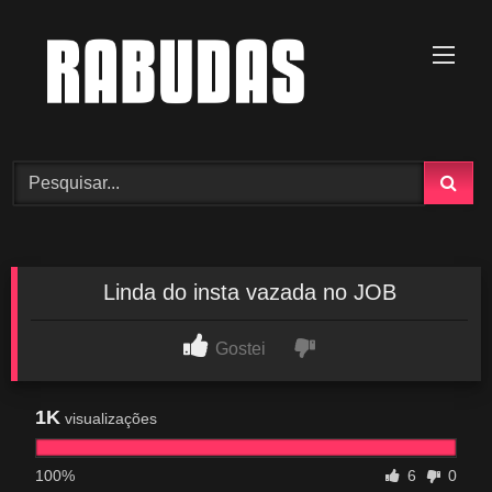
Skip
to
content
Linda do insta vazada no JOB
Gostei
1K
visualizações
100%
6
0