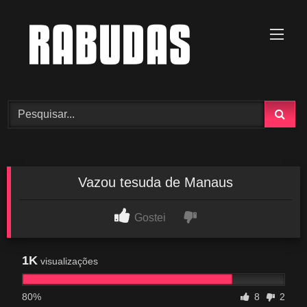
Skip
to
content
Vazou tesuda de Manaus
Gostei
1K
visualizações
80%
8
2