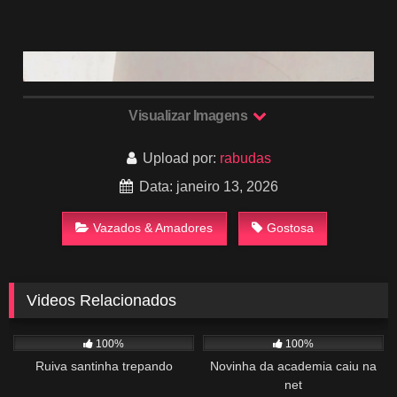
Visualizar Imagens
Upload por:
rabudas
Data: janeiro 13, 2026
Vazados & Amadores
Gostosa
Videos Relacionados
623
00:56
450
03:18
100%
100%
Ruiva santinha trepando
Novinha da academia caiu na
net