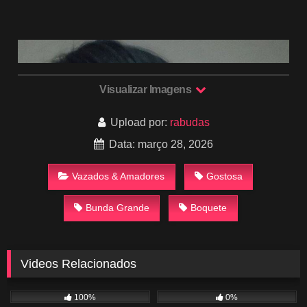
Visualizar Imagens
Upload por:
rabudas
Data: março 28, 2026
Vazados & Amadores
Gostosa
Bunda Grande
Boquete
Videos Relacionados
1K
00:35
5
01:00
100%
0%