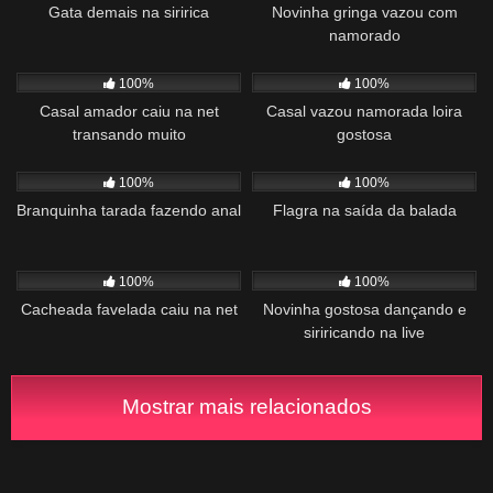
Gata demais na siririca
Novinha gringa vazou com
namorado
589
01:29
1K
01:23
100%
100%
Casal amador caiu na net
Casal vazou namorada loira
transando muito
gostosa
893
01:44
235
01:32
100%
100%
Branquinha tarada fazendo anal
Flagra na saída da balada
1K
01:08
782
04:11
100%
100%
Cacheada favelada caiu na net
Novinha gostosa dançando e
siriricando na live
Mostrar mais relacionados