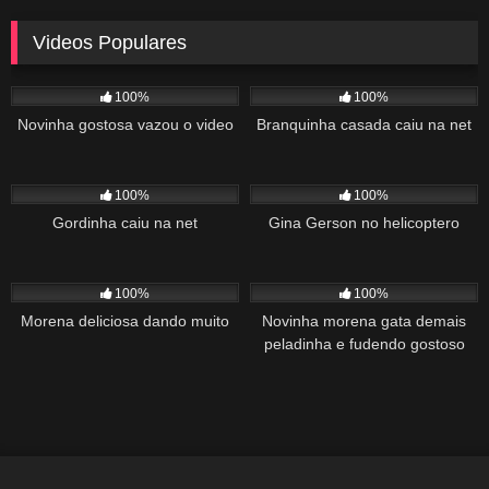
Videos Populares
5K
02:10
5K
03:10
100%
100%
Novinha gostosa vazou o video
Branquinha casada caiu na net
2K
03:34
1K
22:00
100%
100%
Gordinha caiu na net
Gina Gerson no helicoptero
2K
02:04
1K
00:27
100%
100%
Morena deliciosa dando muito
Novinha morena gata demais
peladinha e fudendo gostoso