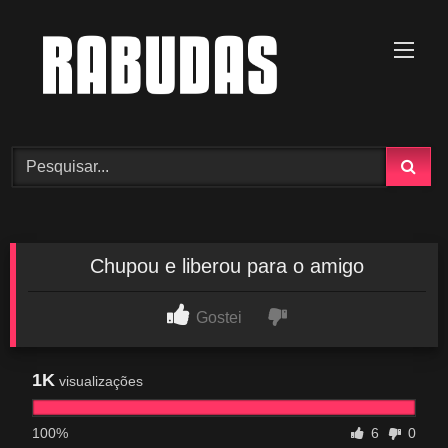
Skip
to
content
Chupou e liberou para o amigo
Gostei
1K
visualizações
100%
6
0