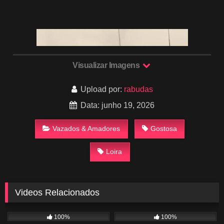
Visualizar Imagens
Upload por:
rabudas
Data: junho 19, 2026
Vazados & Amadores
Gostosa
Loira
Videos Relacionados
626
00:56
1K
01:48
100%
100%