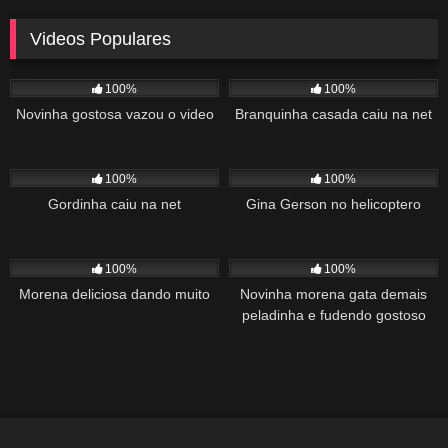
Videos Populares
5K
02:10
5K
03:10
100%
100%
Novinha gostosa vazou o video
Branquinha casada caiu na net
2K
03:34
1K
22:00
100%
100%
Gordinha caiu na net
Gina Gerson no helicoptero
2K
02:04
1K
00:27
100%
100%
Morena deliciosa dando muito
Novinha morena gata demais
peladinha e fudendo gostoso