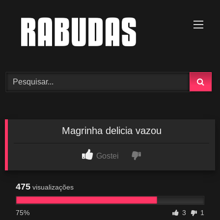
Skip
to
content
Magrinha delicia vazou
Gostei
475
visualizações
75%
3
1