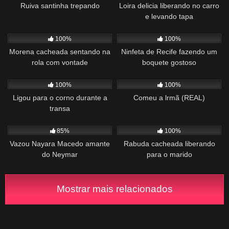
Ruiva santinha trepando
Loira delicia liberando no carro
e levando tapa
780
01:26
763
01:08
100%
100%
Morena cacheada sentando na
Ninfeta de Recife fazendo um
rola com vontade
boquete gostoso
738
06:10
753
02:33
100%
100%
Ligou para o corno durante a
Comeu a lrmã (REAL)
transa
2K
00:21
830
04:10
85%
100%
Vazou Nayara Macedo amante
Rabuda cacheada liberando
do Neymar
para o marido
Mostrar mais relacionados