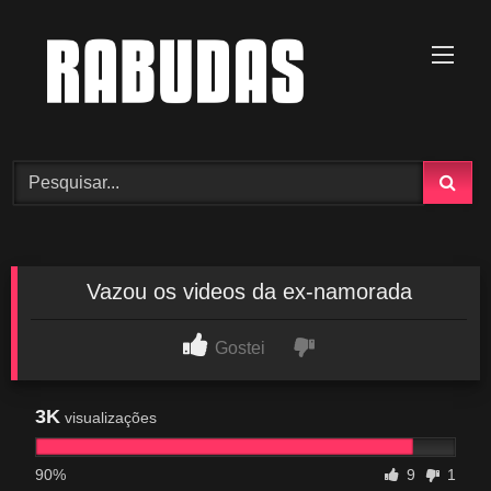
Skip
to
content
Vazou os videos da ex-namorada
Gostei
3K
visualizações
90%
9
1