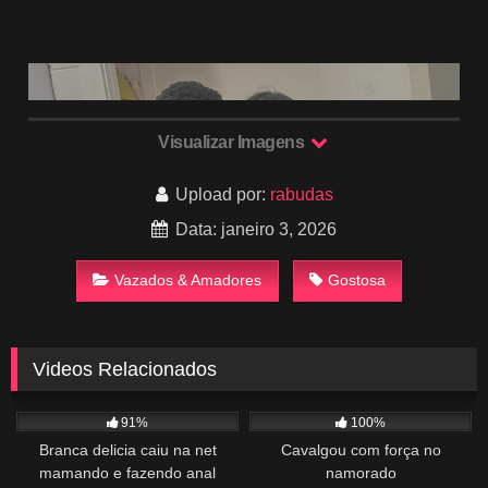
Visualizar Imagens
Upload por:
rabudas
Data: janeiro 3, 2026
Vazados & Amadores
Gostosa
Videos Relacionados
6K
01:39
1K
05:08
91%
100%
Branca delicia caiu na net
Cavalgou com força no
mamando e fazendo anal
namorado