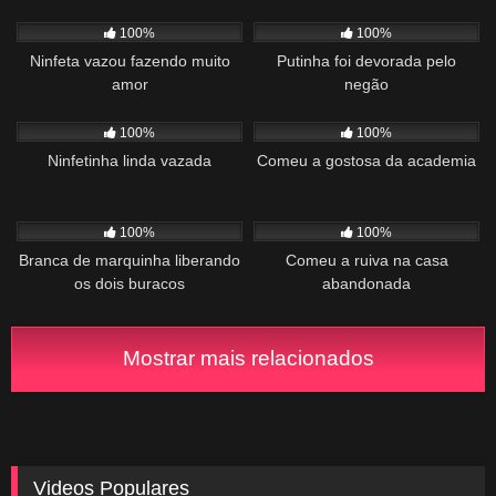
945
00:52
509
04:01
100%
100%
Ninfeta vazou fazendo muito
Putinha foi devorada pelo
amor
negão
281
01:20
874
01:02
100%
100%
Ninfetinha linda vazada
Comeu a gostosa da academia
800
02:52
544
01:36
100%
100%
Branca de marquinha liberando
Comeu a ruiva na casa
os dois buracos
abandonada
Mostrar mais relacionados
Videos Populares