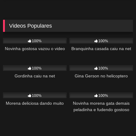
Videos Populares
5K
02:10
5K
03:10
100%
100%
Novinha gostosa vazou o video
Branquinha casada caiu na net
2K
03:34
1K
22:00
100%
100%
Gordinha caiu na net
Gina Gerson no helicoptero
2K
02:04
1K
00:27
100%
100%
Morena deliciosa dando muito
Novinha morena gata demais
peladinha e fudendo gostoso