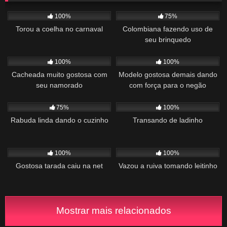
521
01:55
1K
10:14
100%
75%
Torou a coelha no carnaval
Colombiana fazendo uso de
seu brinquedo
1K
00:32
534
04:26
100%
100%
Cacheada muito gostosa com
Modelo gostosa demais dando
seu namorado
com força para o negão
867
01:34
968
00:57
75%
100%
Rabuda linda dando o cuzinho
Transando de ladinho
393
00:56
845
00:22
100%
100%
Gostosa tarada caiu na net
Vazou a ruiva tomando leitinho
Mostrar mais relacionados