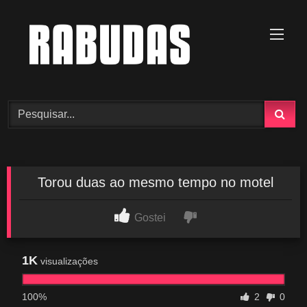
Skip
to
content
Torou duas ao mesmo tempo no motel
Gostei
1K
visualizações
100%
2
0