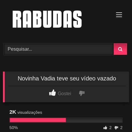
Skip
to
content
Novinha Vadia teve seu vídeo vazado
Gostei
2K
visualizações
50%
2
2