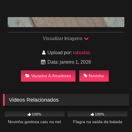
Visualizar Imagens
Upload por:
rabudas
Data: janeiro 1, 2026
Vazados & Amadores
Novinha
Videos Relacionados
1K
01:12
259
01:32
100%
100%
Novinha gostosa caiu na net
Flagra na saída da balada