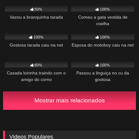
250
01:47
792
12:41
50%
100%
Vazou a branquinha tarada
Comeu a gata vestida de
coelha
400
00:56
790
01:30
100%
100%
Gostosa tarada caiu na net
Esposa do motoboy caiu na net
2K
01:36
772
00:42
80%
100%
Casada loirinha traindo com o
Passou a linguiça no cu da
amigo do corno
gostosa
Mostrar mais relacionados
Videos Populares