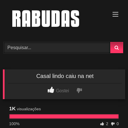
Skip
to
content
Casal lindo caiu na net
Gostei
1K
visualizações
100%
2
0