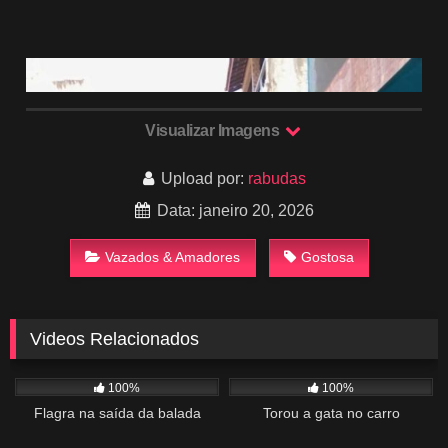
Visualizar Imagens
Upload por:
rabudas
Data: janeiro 20, 2026
Vazados & Amadores
Gostosa
Videos Relacionados
219
01:32
1K
01:00
100%
100%
Flagra na saída da balada
Torou a gata no carro