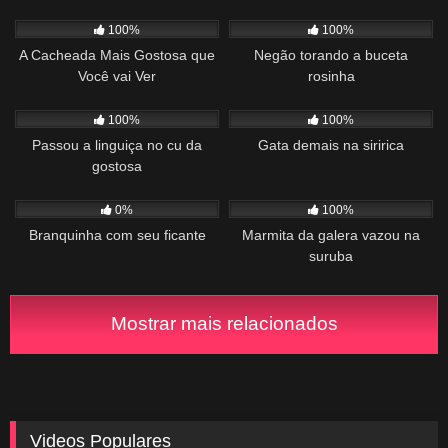
1K
01:04
1K
00:26
100%
100%
A Cacheada Mais Gostosa que
Negão torando a buceta
Você vai Ver
rosinha
754
00:42
1K
00:35
100%
100%
Passou a linguiça no cu da
Gata demais na siririca
gostosa
425
00:22
1K
03:12
0%
100%
Branquinha com seu ficante
Marmita da galera vazou na
suruba
Mostrar mais relacionados
Videos Populares