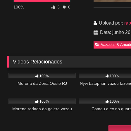
100%
3
0
Upload por:
ra
Data: junho 26
Vazados & Amad
Videos Relacionados
424
01:17
668
100%
100%
Morena da Zona Oeste RJ
Nyvi Estephan vazou fazen
612
01:05
877
100%
100%
Morena rodada da galera vazou
Comeu a ex no quart