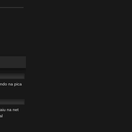
04:18
ndo na pica
00:32
aiu na net
al