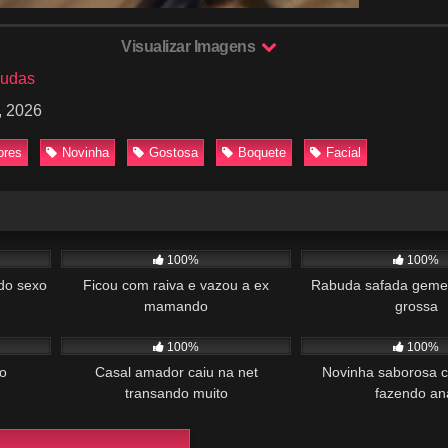
Visualizar Imagens
budas
, 2026
ores
Novinha
Gostosa
Boquete
Facial
01:00
644
01:09
829
100%
100%
do sexo
Ficou com raiva e vazou a ex
Rabuda safada geme
mamando
grossa
03:24
589
01:29
1K
100%
100%
o
Casal amador caiu na net
Novinha saborosa c
transando muito
fazendo an