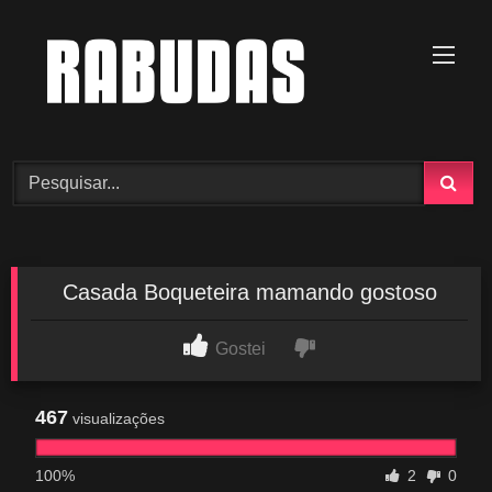
Skip
to
content
Casada Boqueteira mamando gostoso
Gostei
467
visualizações
100%
2
0