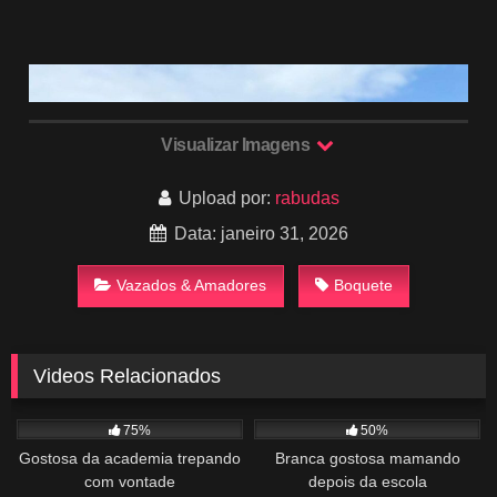
Visualizar Imagens
Upload por:
rabudas
Data: janeiro 31, 2026
Vazados & Amadores
Boquete
Videos Relacionados
1K
01:28
1K
02:41
75%
50%
Gostosa da academia trepando
Branca gostosa mamando
com vontade
depois da escola