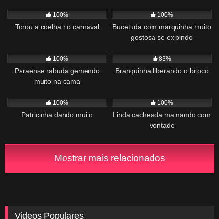
515
01:55
779
02:26
100%
100%
Torou a coelha no carnaval
Bucetuda com marquinha muito
gostosa se exibindo
934
00:56
1K
04:14
100%
83%
Paraense rabuda gemendo
Branquinha liberando o brioco
muito na cama
1K
00:28
337
02:15
100%
100%
Patricinha dando muito
Linda cacheada mamando com
vontade
Mostrar mais relacionados
Videos Populares