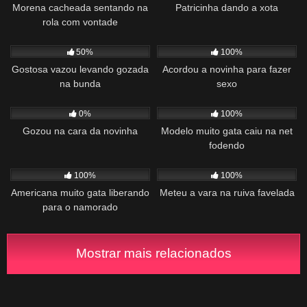
Morena cacheada sentando na
Patricinha dando a xota
rola com vontade
682
00:49
1K
07:30
50%
100%
Gostosa vazou levando gozada
Acordou a novinha para fazer
na bunda
sexo
230
01:25
807
01:00
0%
100%
Gozou na cara da novinha
Modelo muito gata caiu na net
fodendo
549
02:04
813
01:45
100%
100%
Americana muito gata liberando
Meteu a vara na ruiva favelada
para o namorado
Mostrar mais relacionados