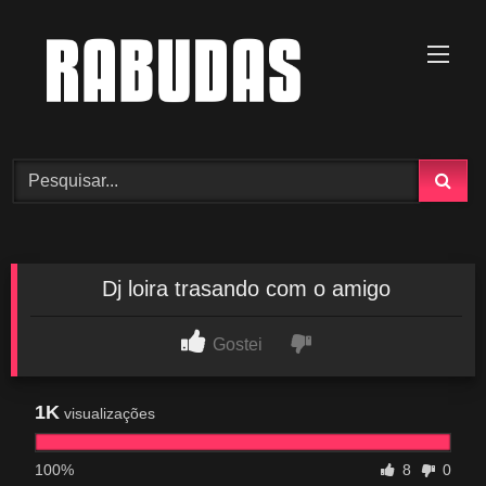
Skip
to
content
Dj loira trasando com o amigo
Gostei
1K
visualizações
100%
8
0