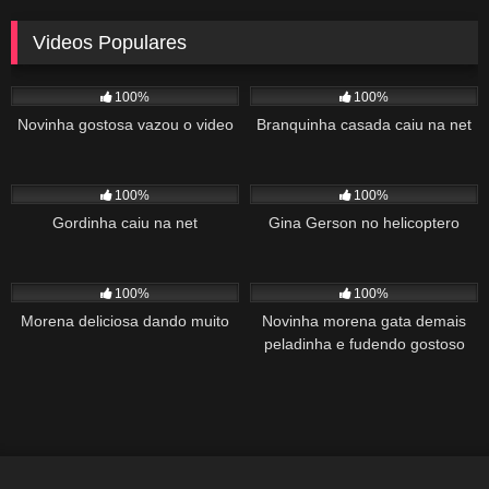
Videos Populares
5K
02:10
5K
03:10
100%
100%
Novinha gostosa vazou o video
Branquinha casada caiu na net
2K
03:34
1K
22:00
100%
100%
Gordinha caiu na net
Gina Gerson no helicoptero
2K
02:04
1K
00:27
100%
100%
Morena deliciosa dando muito
Novinha morena gata demais
peladinha e fudendo gostoso