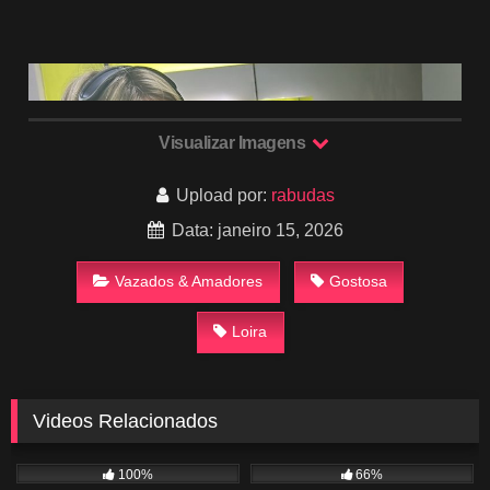
Visualizar Imagens
Upload por:
rabudas
Data: janeiro 15, 2026
Vazados & Amadores
Gostosa
Loira
Videos Relacionados
788
01:26
387
02:45
100%
66%