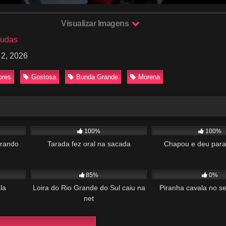
Visualizar Imagens
budas
 2, 2026
ores
Gostosa
Bunda Grande
Morena
02:04
182
00:32
111
100%
100%
erando
Tarada fez oral na sacada
Chapou e deu para
01:15
1K
02:08
202
85%
0%
la
Loira do Rio Grande do Sul caiu na
Piranha cavala no s
net