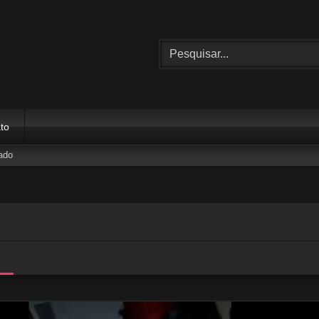
to
ado