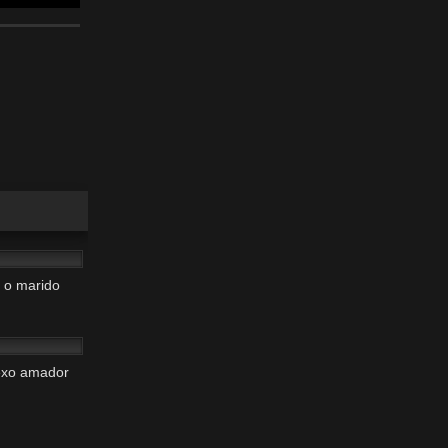
04:23
 o marido
00:16
exo amador