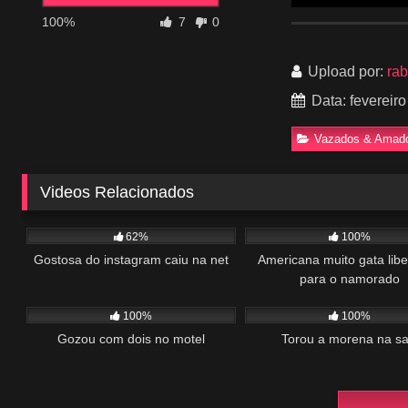
100%
7
0
Upload por:
ra
Data: fevereiro
Vazados & Amad
Videos Relacionados
1K
01:30
549
62%
100%
Gostosa do instagram caiu na net
Americana muito gata lib
para o namorado
435
00:54
608
100%
100%
Gozou com dois no motel
Torou a morena na sa