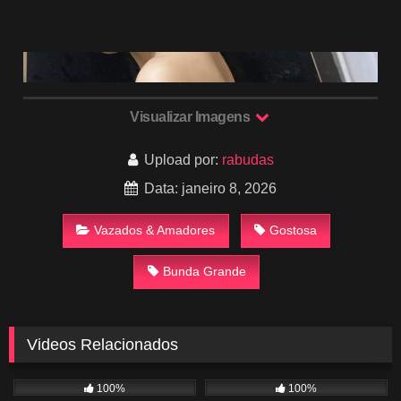
Visualizar Imagens
Upload por:
rabudas
Data: janeiro 8, 2026
Vazados & Amadores
Gostosa
Bunda Grande
Videos Relacionados
132
00:37
1K
01:24
100%
100%