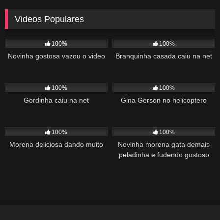
Videos Populares
5K
02:10
5K
03:10
100%
100%
Novinha gostosa vazou o video
Branquinha casada caiu na net
2K
03:34
1K
22:00
100%
100%
Gordinha caiu na net
Gina Gerson no helicoptero
2K
02:04
1K
00:27
100%
100%
Morena deliciosa dando muito
Novinha morena gata demais
peladinha e fudendo gostoso