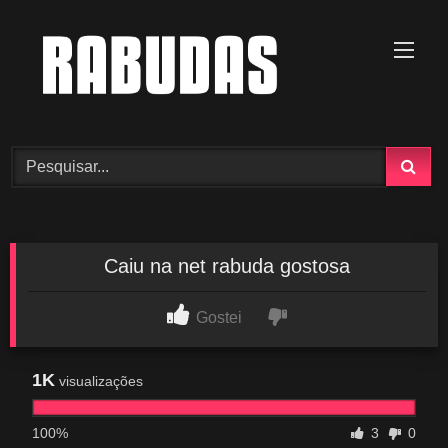
Skip
to
content
Caiu na net rabuda gostosa
Gostei
1K
visualizações
100%
3
0