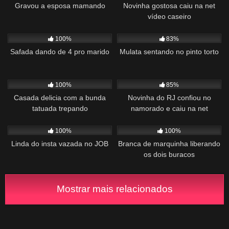
Gravou a esposa mamando
Novinha gostosa caiu na net
vídeo caseiro
992
00:38
714
01:37
100%
83%
Safada dando de 4 pro marido
Mulata sentando no pinto torto
745
00:38
3K
01:48
100%
85%
Casada delicia com a bunda
Novinha do RJ confiou no
tatuada trepando
namorado e caiu na net
1K
06:46
801
02:52
100%
100%
Linda do insta vazada no JOB
Branca de marquinha liberando
os dois buracos
Mostrar mais relacionados