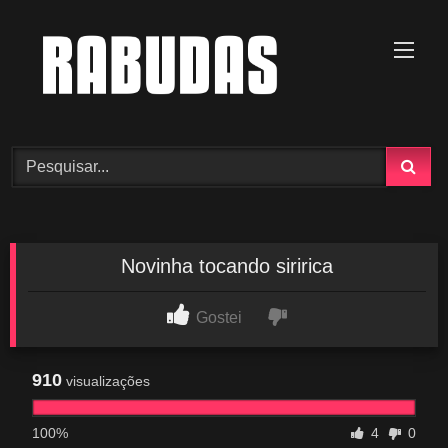
Skip
to
content
Novinha tocando siririca
Gostei
910
visualizações
100%
4
0