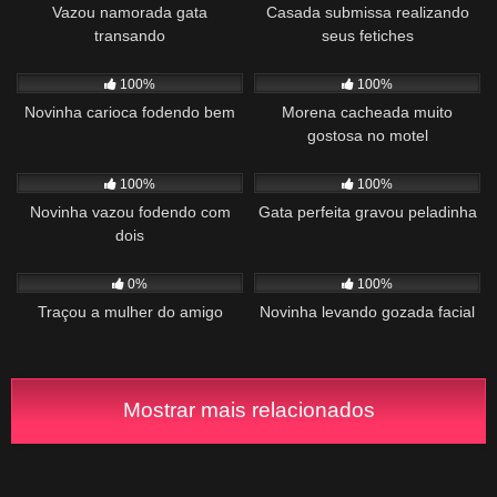
Vazou namorada gata
Casada submissa realizando
transando
seus fetiches
274
01:00
793
00:47
100%
100%
Novinha carioca fodendo bem
Morena cacheada muito
gostosa no motel
939
03:42
1K
00:46
100%
100%
Novinha vazou fodendo com
Gata perfeita gravou peladinha
dois
510
02:16
557
01:00
0%
100%
Traçou a mulher do amigo
Novinha levando gozada facial
Mostrar mais relacionados