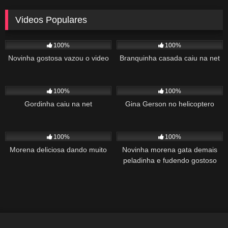
Videos Populares
5K
02:10
5K
03:10
100%
100%
Novinha gostosa vazou o video
Branquinha casada caiu na net
2K
03:34
1K
22:00
100%
100%
Gordinha caiu na net
Gina Gerson no helicoptero
2K
02:04
1K
00:27
100%
100%
Morena deliciosa dando muito
Novinha morena gata demais
peladinha e fudendo gostoso