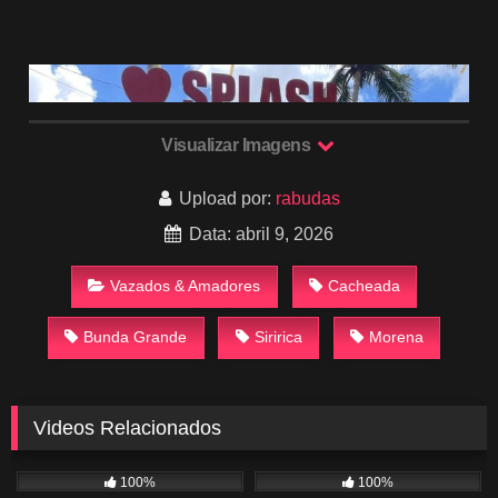
Visualizar Imagens
Upload por:
rabudas
Data: abril 9, 2026
Vazados & Amadores
Cacheada
Bunda Grande
Siririca
Morena
Videos Relacionados
831
00:48
308
01:19
100%
100%