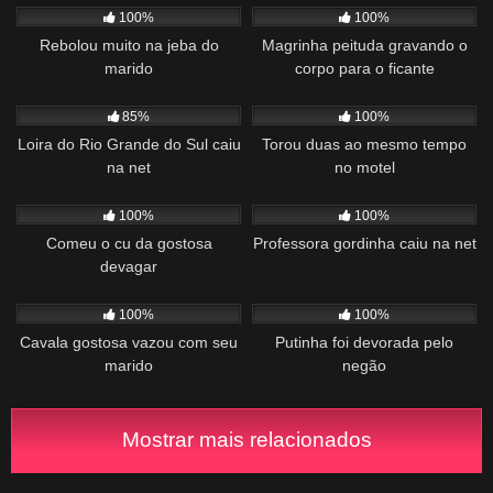
100%
100%
Rebolou muito na jeba do
Magrinha peituda gravando o
marido
corpo para o ficante
1K
02:08
1K
00:48
85%
100%
Loira do Rio Grande do Sul caiu
Torou duas ao mesmo tempo
na net
no motel
1K
10:19
1K
02:05
100%
100%
Comeu o cu da gostosa
Professora gordinha caiu na net
devagar
908
02:39
518
04:01
100%
100%
Cavala gostosa vazou com seu
Putinha foi devorada pelo
marido
negão
Mostrar mais relacionados