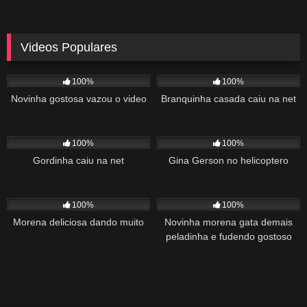
Videos Populares
5K
02:10
5K
03:10
100%
100%
Novinha gostosa vazou o video
Branquinha casada caiu na net
2K
03:34
1K
22:00
100%
100%
Gordinha caiu na net
Gina Gerson no helicoptero
2K
02:04
1K
00:27
100%
100%
Morena deliciosa dando muito
Novinha morena gata demais
peladinha e fudendo gostoso