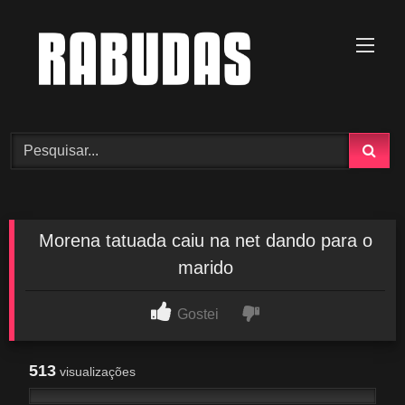
Skip
to
content
Morena tatuada caiu na net dando para o
marido
Gostei
513
visualizações