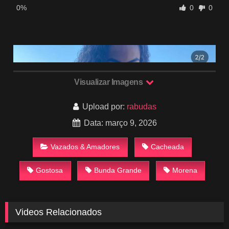
0%
0
0
Visualizar Imagens
Upload por:
rabudas
Data: março 9, 2026
Vazados & Amadores
Cacheada
Gostosa
Bunda Grande
Morena
Videos Relacionados
1K
01:00
634
01:58