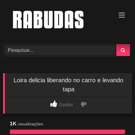
Skip
to
content
Loira delicia liberando no carro e levando
tapa
Gostei
1K
visualizações