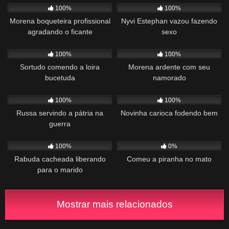
100%
100%
Morena boqueteira profissional
Nyvi Estephan vazou fazendo
agradando o ficante
sexo
869
00:27
760
00:57
100%
100%
Sortudo comendo a loira
Morena ardente com seu
bucetuda
namorado
693
00:44
293
01:00
100%
100%
Russa servindo a pátria na
Novinha carioca fodendo bem
guerra
840
04:10
626
08:23
100%
0%
Rabuda cacheada liberando
Comeu a piranha no mato
para o marido
Mostrar mais relacionados