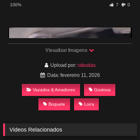
100%
7
0
Visualizar Imagens
Upload por:
rabudas
Data: fevereiro 11, 2026
Vazados & Amadores
Gostosa
Boquete
Loira
Videos Relacionados
706
00:55
674
01:00