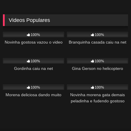
Videos Populares
5K
02:10
5K
03:10
100%
100%
Novinha gostosa vazou o video
Branquinha casada caiu na net
2K
03:34
1K
22:00
100%
100%
Gordinha caiu na net
Gina Gerson no helicoptero
2K
02:04
1K
00:27
100%
100%
Morena deliciosa dando muito
Novinha morena gata demais
peladinha e fudendo gostoso