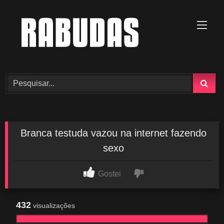
Skip
to
content
Branca testuda vazou na internet fazendo
sexo
Gostei
432
visualizações