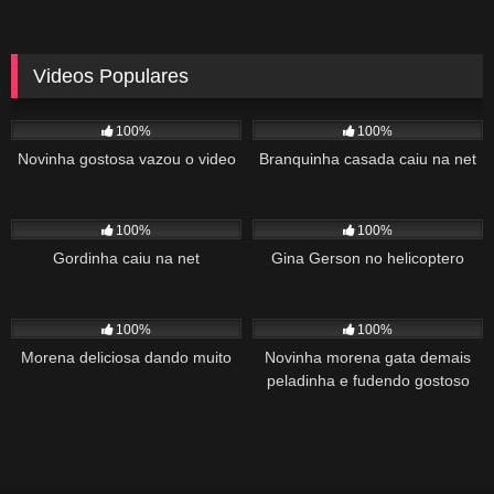
Videos Populares
5K
02:10
5K
03:10
100%
100%
Novinha gostosa vazou o video
Branquinha casada caiu na net
2K
03:34
1K
22:00
100%
100%
Gordinha caiu na net
Gina Gerson no helicoptero
2K
02:04
1K
00:27
100%
100%
Morena deliciosa dando muito
Novinha morena gata demais
peladinha e fudendo gostoso