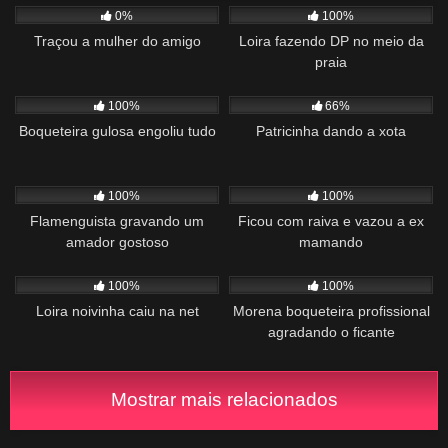
0%
100%
Traçou a mulher do amigo
Loira fazendo DP no meio da
praia
1K
01:31
378
02:45
100%
66%
Boqueteira gulosa engoliu tudo
Patricinha dando a xota
1K
00:55
639
01:09
100%
100%
Flamenguista gravando um
Ficou com raiva e vazou a ex
amador gostoso
mamando
1K
01:15
694
00:55
100%
100%
Loira noivinha caiu na net
Morena boqueteira profissional
agradando o ficante
Mostrar mais relacionados