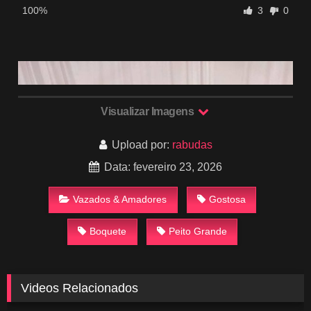
100%
3
0
Visualizar Imagens
Upload por:
rabudas
Data: fevereiro 23, 2026
Vazados & Amadores
Gostosa
Boquete
Peito Grande
Videos Relacionados
505
02:16
896
03:34