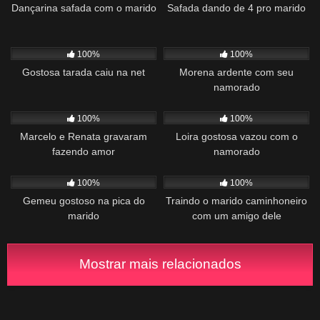
Dançarina safada com o marido
Safada dando de 4 pro marido
397
00:56
759
00:57
100%
100%
Gostosa tarada caiu na net
Morena ardente com seu
namorado
760
00:45
1K
00:17
100%
100%
Marcelo e Renata gravaram
Loira gostosa vazou com o
fazendo amor
namorado
645
00:30
1K
02:53
100%
100%
Gemeu gostoso na pica do
Traindo o marido caminhoneiro
marido
com um amigo dele
Mostrar mais relacionados