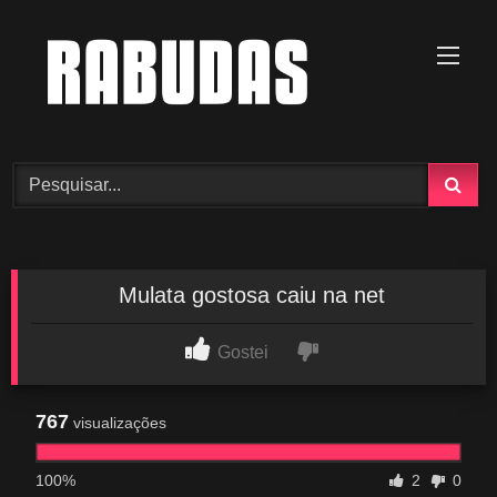
Skip
to
content
Mulata gostosa caiu na net
Gostei
767
visualizações
100%
2
0