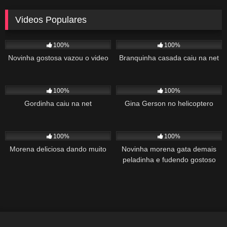
Videos Populares
5K
02:10
5K
03:10
100%
100%
Novinha gostosa vazou o video
Branquinha casada caiu na net
2K
03:34
1K
22:00
100%
100%
Gordinha caiu na net
Gina Gerson no helicoptero
2K
02:04
1K
00:27
100%
100%
Morena deliciosa dando muito
Novinha morena gata demais
peladinha e fudendo gostoso