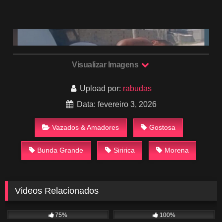
Visualizar Imagens
Upload por:
rabudas
Data: fevereiro 3, 2026
Vazados & Amadores
Gostosa
Bunda Grande
Siririca
Morena
Videos Relacionados
697
06:01
992
00:38
75%
100%