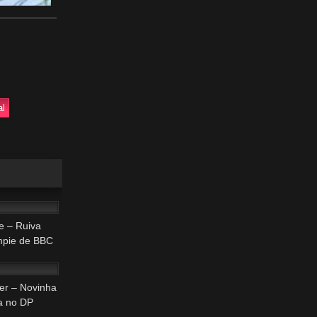
al
39:36
e – Ruiva
mpie de BBC
42:48
er – Novinha
da no DP