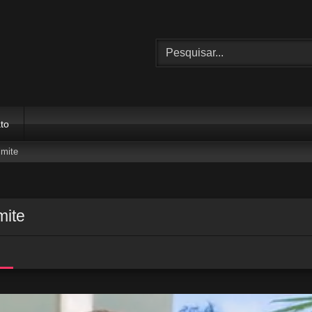
to
imite
mite