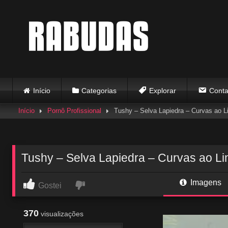
Skip
to
content
Início
Categorias
Explorar
Conta
Início
Pornô Profissional
Tushy – Selva Lapiedra – Curvas ao L
Tushy – Selva Lapiedra – Curvas ao Li
Imagens
Gostei
370
visualizações