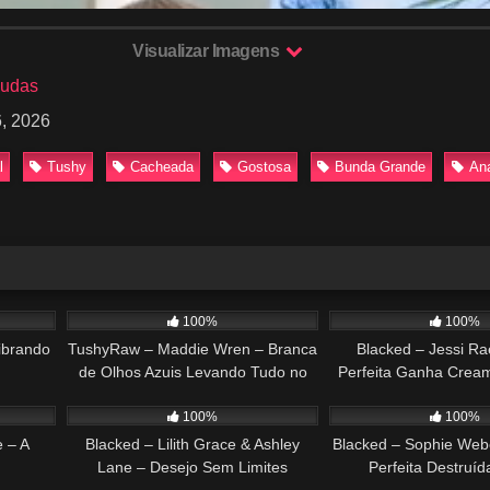
Visualizar Imagens
budas
, 2026
l
Tushy
Cacheada
Gostosa
Bunda Grande
An
33:55
392
31:04
243
100%
100%
ibrando
TushyRaw – Maddie Wren – Branca
Blacked – Jessi Ra
de Olhos Azuis Levando Tudo no
Perfeita Ganha Crea
39:46
148
37:59
187
Rabo
100%
100%
e – A
Blacked – Lilith Grace & Ashley
Blacked – Sophie Web
Lane – Desejo Sem Limites
Perfeita Destruí