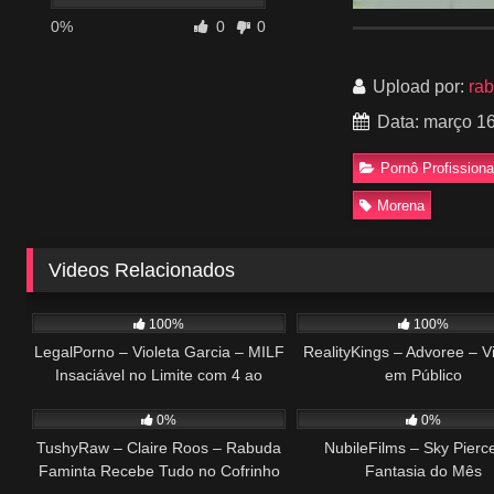
0%
0
0
Upload por:
ra
Data: março 16
Pornô Profissiona
Morena
Videos Relacionados
408
51:23
638
100%
100%
LegalPorno – Violeta Garcia – MILF
RealityKings – Advoree – V
Insaciável no Limite com 4 ao
em Público
200
32:38
100
Mesmo Tempo
0%
0%
TushyRaw – Claire Roos – Rabuda
NubileFilms – Sky Pierc
Faminta Recebe Tudo no Cofrinho
Fantasia do Mês