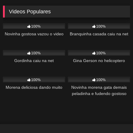
Videos Populares
5K
02:10
5K
03:10
100%
100%
Novinha gostosa vazou o video
Branquinha casada caiu na net
2K
03:34
1K
22:00
100%
100%
Gordinha caiu na net
Gina Gerson no helicoptero
2K
02:04
1K
00:27
100%
100%
Morena deliciosa dando muito
Novinha morena gata demais
peladinha e fudendo gostoso