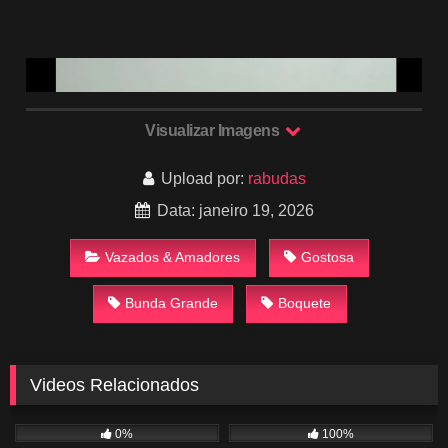
Visualizar Imagens
Upload por:
rabudas
Data: janeiro 19, 2026
Vazados & Amadores
Gostosa
Bunda Grande
Boquete
Videos Relacionados
635
00:38
777
00:59
0%
100%