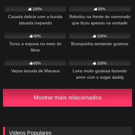
751
00:38
991
02:19
100%
50%
Casada delicia com a bunda
Rebolou na frente do namorado
tatuada trepando
que ficou apenas na vontade
3K
12:31
779
00:17
90%
100%
Torou a esposa no meio do
Branquinha sentando gostoso
filme
1K
03:14
607
00:35
80%
100%
Vazou tesuda de Manaus
Loira muito gostosa fazendo
amor com o sugar daddy
Mostrar mais relacionados
Videos Populares