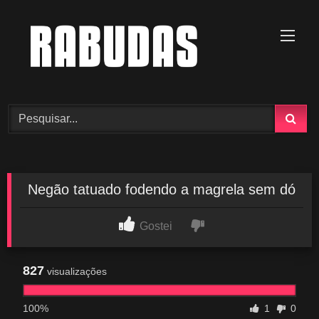
Skip
to
content
Negão tatuado fodendo a magrela sem dó
Gostei
827
visualizações
100%
1
0