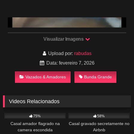
Visualizar Imagens
Upload por:
rabudas
Data: fevereiro 7, 2026
Vazados & Amadores
Bunda Grande
Videos Relacionados
1K
10:00
2K
49:36
75%
58%
Casal amador flagrado na
Casal gravado secretamente no
camera escondida
Airbnb