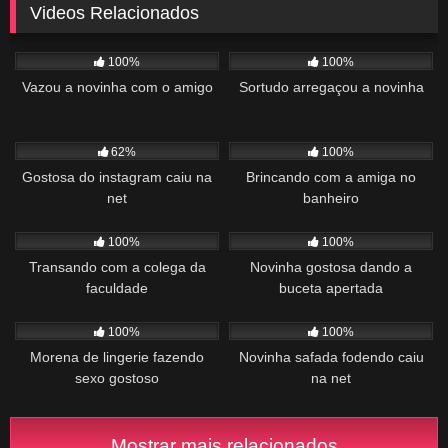
Videos Relacionados
797
03:29
902
03:09
100%
100%
Vazou a novinha com o amigo
Sortudo arregaçou a novinha
1K
01:30
314
00:55
62%
100%
Gostosa do instagram caiu na
Brincando com a amiga no
net
banheiro
1K
03:17
1K
01:55
100%
100%
Transando com a colega da
Novinha gostosa dando a
faculdade
buceta apertada
1K
03:00
1K
01:04
100%
100%
Morena de lingerie fazendo
Novinha safada fodendo caiu
sexo gostoso
na net
Mostrar mais relacionados