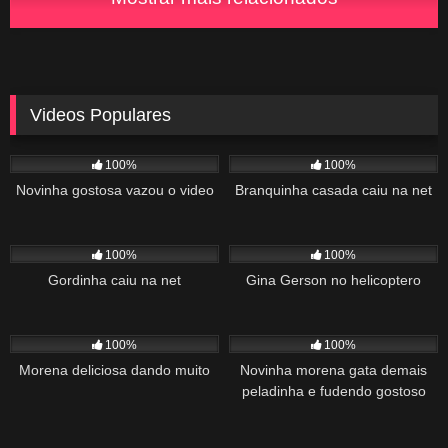
Videos Populares
5K
02:10
5K
03:10
100%
100%
Novinha gostosa vazou o video
Branquinha casada caiu na net
2K
03:34
1K
22:00
100%
100%
Gordinha caiu na net
Gina Gerson no helicoptero
2K
02:04
1K
00:27
100%
100%
Morena deliciosa dando muito
Novinha morena gata demais
peladinha e fudendo gostoso