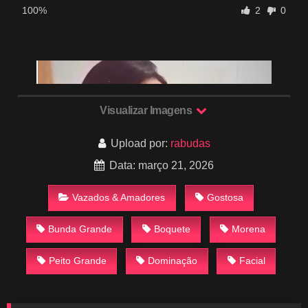
100%
2
0
Visualizar Imagens
Upload por:
rabudas
Data: março 21, 2026
Vazados & Amadores
Gostosa
Bunda Grande
Boquete
Morena
Peito Grande
Dominação
Facial