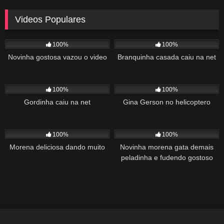
Videos Populares
5K
02:10
5K
03:10
100%
100%
Novinha gostosa vazou o video
Branquinha casada caiu na net
2K
03:34
1K
22:00
100%
100%
Gordinha caiu na net
Gina Gerson no helicoptero
2K
02:04
1K
00:27
100%
100%
Morena deliciosa dando muito
Novinha morena gata demais
peladinha e fudendo gostoso