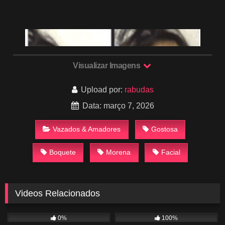
Visualizar Imagens
Upload por:
rabudas
Data: março 7, 2026
Vazados & Amadores
Gostosa
Boquete
Morena
Facial
Videos Relacionados
862
00:43
1K
05:12
0%
100%