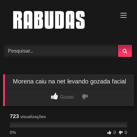
Skip
to
content
Morena caiu na net levando gozada facial
Gostei
723
visualizações
0%
0
0