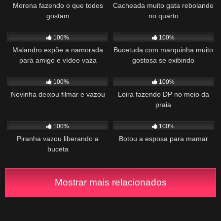
Morena fazendo o que todos
Cacheada muito gata rebolando
gostam
no quarto
888
01:04
779
02:26
100%
100%
Malandro expõe a namorada
Bucetuda com marquinha muito
para amigo e vídeo vaza
gostosa se exibindo
1K
01:21
896
03:34
100%
100%
Novinha deixou filmar e vazou
Loira fazendo DP no meio da
praia
1K
00:52
127
00:57
100%
100%
Piranha vazou liberando a
Botou a esposa para mamar
buceta
Mostrar mais relacionados