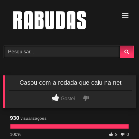
Skip
to
content
Casou com a rodada que caiu na net
Gostei
930
visualizações
100%
9
0