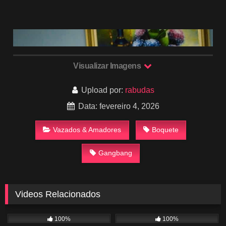
Visualizar Imagens
Upload por:
rabudas
Data: fevereiro 4, 2026
Vazados & Amadores
Boquete
Gangbang
Videos Relacionados
880
01:31
1K
01:12
100%
100%