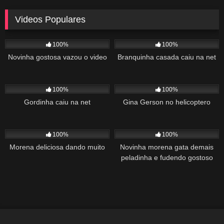
Videos Populares
5K
02:10
5K
03:10
100%
100%
Novinha gostosa vazou o video
Branquinha casada caiu na net
2K
03:34
1K
22:00
100%
100%
Gordinha caiu na net
Gina Gerson no helicoptero
2K
02:04
1K
00:27
100%
100%
Morena deliciosa dando muito
Novinha morena gata demais
peladinha e fudendo gostoso