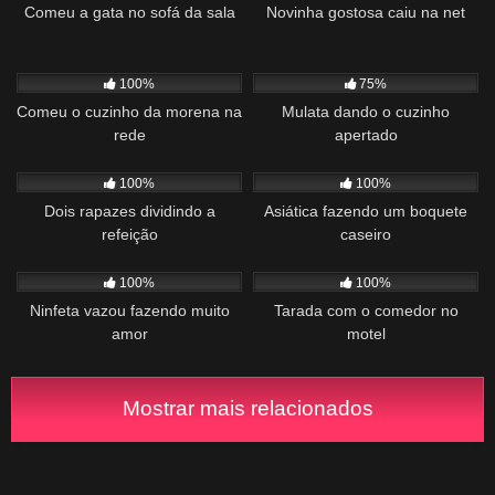
Comeu a gata no sofá da sala
Novinha gostosa caiu na net
764
02:00
911
08:26
100%
75%
Comeu o cuzinho da morena na
Mulata dando o cuzinho
rede
apertado
419
04:34
633
01:51
100%
100%
Dois rapazes dividindo a
Asiática fazendo um boquete
refeição
caseiro
946
00:52
865
02:20
100%
100%
Ninfeta vazou fazendo muito
Tarada com o comedor no
amor
motel
Mostrar mais relacionados