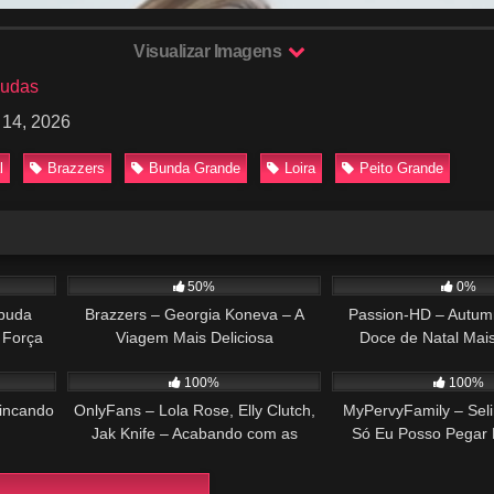
Visualizar Imagens
budas
 14, 2026
l
Brazzers
Bunda Grande
Loira
Peito Grande
46:10
221
37:12
315
50%
0%
abuda
Brazzers – Georgia Koneva – A
Passion-HD – Autumn
 Força
Viagem Mais Deliciosa
Doce de Natal Mai
33:49
298
32:33
231
100%
100%
rincando
OnlyFans – Lola Rose, Elly Clutch,
MyPervyFamily – Seli
Jak Knife – Acabando com as
Só Eu Posso Pegar
Ruivas
Irmão