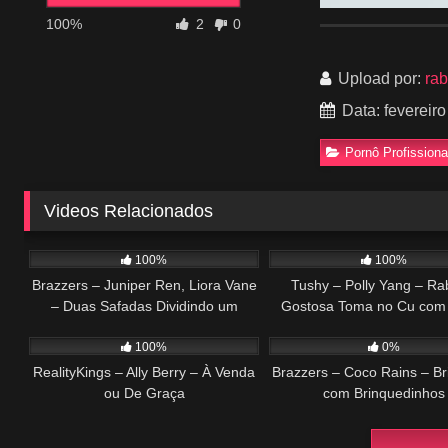
100%
2
0
Upload por:
ra
Data: fevereiro
Pornô Profissiona
Videos Relacionados
476
29:49
77
100%
100%
Brazzers – Juniper Ren, Liora Vane
Tushy – Polly Yang – R
– Duas Safadas Dividindo um
Gostosa Toma no Cu com
381
49:57
269
Dotado
100%
0%
RealityKings – Ally Berry – À Venda
Brazzers – Coco Rains – B
ou De Graça
com Brinquedinhos