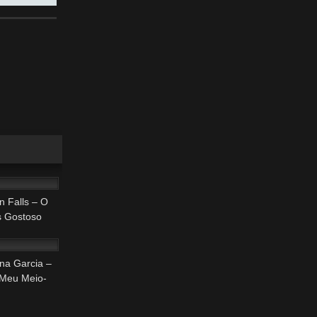
32:16
 Falls – O
s Gostoso
33:47
na Garcia –
 Meu Meio-