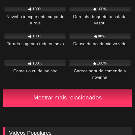
559
03:07
634
01:44
100%
100%
Novinha inexperiente sugando
Gordinha boqueteira safada
a rola
vazou
461
00:17
1K
02:32
100%
88%
Tarada sugando tudo no sexo
Deusa da academia vazada
548
01:17
455
03:10
100%
100%
Comeu o cu de ladinho
Careca sortudo comendo a
novinha
Mostrar mais relacionados
Videos Populares