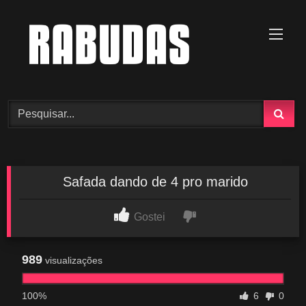
Skip
to
content
Safada dando de 4 pro marido
Gostei
989
visualizações
100%
6
0