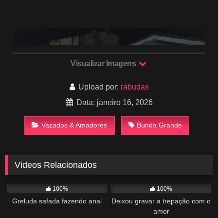
Visualizar Imagens
Upload por:
rabudas
Data: janeiro 16, 2026
Vazados & Amadores
Bunda Grande
Videos Relacionados
1K
01:51
812
04:14
100%
100%
Greluda safada fazendo anal
Deixou gravar a trepação com o
amor