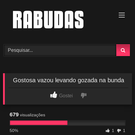
Skip
to
content
Gostosa vazou levando gozada na bunda
Gostei
679
visualizações
50%
1
1