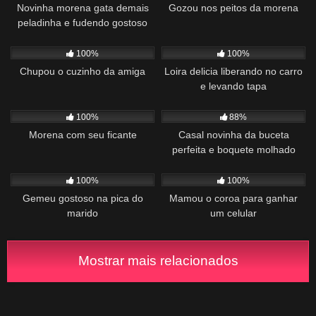
Novinha morena gata demais
Gozou nos peitos da morena
peladinha e fudendo gostoso
756
00:42
1K
01:48
100%
100%
Chupou o cuzinho da amiga
Loira delicia liberando no carro
e levando tapa
489
00:57
2K
00:55
100%
88%
Morena com seu ficante
Casal novinha da buceta
perfeita e boquete molhado
vazou fudendo
641
00:30
1K
02:19
100%
100%
Gemeu gostoso na pica do
Mamou o coroa para ganhar
marido
um celular
Mostrar mais relacionados