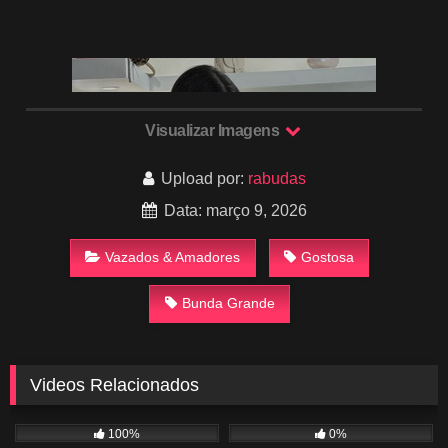
Visualizar Imagens
Upload por:
rabudas
Data: março 9, 2026
Vazados & Amadores
Gostosa
Bunda Grande
Videos Relacionados
1K
00:27
329
01:28
100%
0%