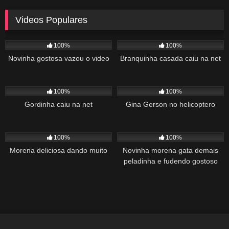
Videos Populares
5K
02:10
5K
03:10
100%
100%
Novinha gostosa vazou o video
Branquinha casada caiu na net
2K
03:34
1K
22:00
100%
100%
Gordinha caiu na net
Gina Gerson no helicoptero
2K
02:04
1K
00:27
100%
100%
Morena deliciosa dando muito
Novinha morena gata demais
peladinha e fudendo gostoso