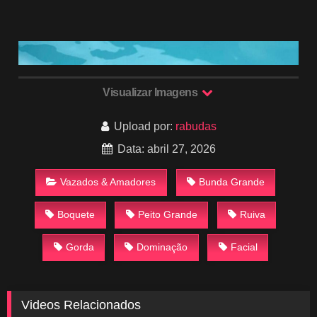
Visualizar Imagens
Upload por:
rabudas
Data: abril 27, 2026
Vazados & Amadores
Bunda Grande
Boquete
Peito Grande
Ruiva
Gorda
Dominação
Facial
Videos Relacionados