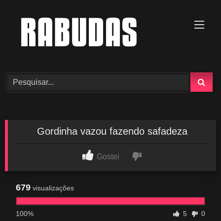
Skip
to
content
Gordinha vazou fazendo safadeza
Gostei
679
visualizações
100%
5
0