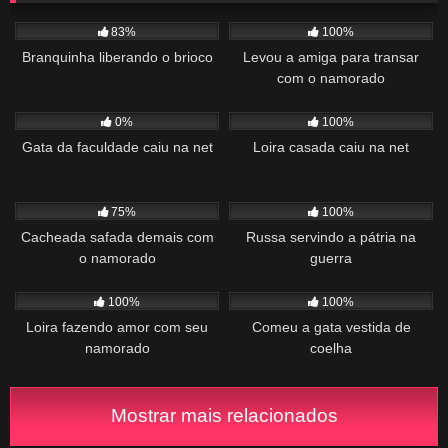
1K
04:14
1K
01:21
83%
100%
Branquinha liberando o brioco
Levou a amiga para transar
com o namorado
906
00:57
778
00:59
0%
100%
Gata da faculdade caiu na net
Loira casada caiu na net
466
00:41
683
00:44
75%
100%
Cacheada safada demais com
Russa servindo a pátria na
o namorado
guerra
1K
05:47
791
12:41
100%
100%
Loira fazendo amor com seu
Comeu a gata vestida de
namorado
coelha
Mostrar mais relacionados