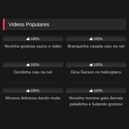
Videos Populares
5K
02:10
5K
03:10
100%
100%
Novinha gostosa vazou o video
Branquinha casada caiu na net
2K
03:34
1K
22:00
100%
100%
Gordinha caiu na net
Gina Gerson no helicoptero
2K
02:04
1K
00:27
100%
100%
Morena deliciosa dando muito
Novinha morena gata demais
peladinha e fudendo gostoso