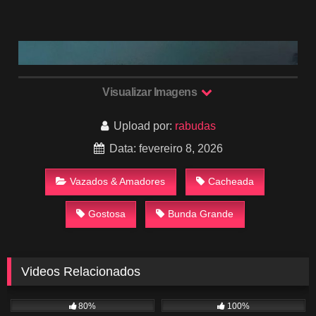
Visualizar Imagens
Upload por:
rabudas
Data: fevereiro 8, 2026
Vazados & Amadores
Cacheada
Gostosa
Bunda Grande
Videos Relacionados
1K
03:20
1K
01:21
80%
100%