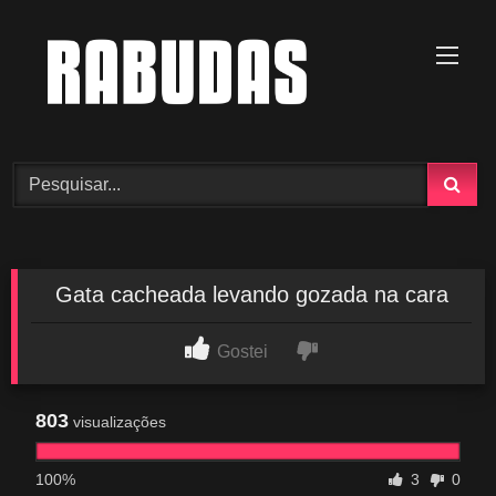
Skip
to
content
Gata cacheada levando gozada na cara
Gostei
803
visualizações
100%
3
0