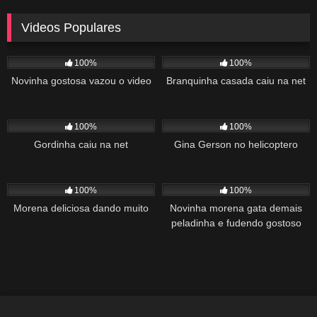
Videos Populares
5K
02:10
5K
03:10
100%
100%
Novinha gostosa vazou o video
Branquinha casada caiu na net
2K
03:34
1K
22:00
100%
100%
Gordinha caiu na net
Gina Gerson no helicoptero
2K
02:04
1K
00:27
100%
100%
Morena deliciosa dando muito
Novinha morena gata demais
peladinha e fudendo gostoso