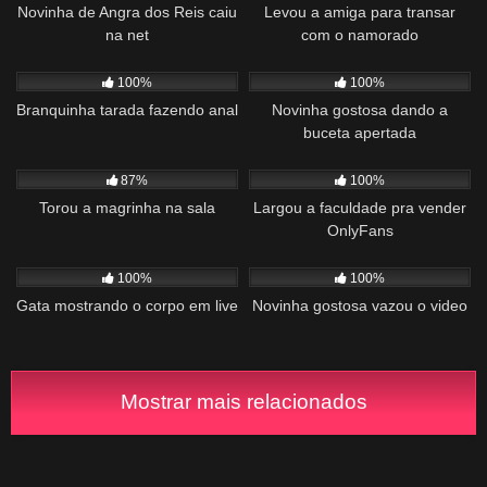
Novinha de Angra dos Reis caiu
Levou a amiga para transar
na net
com o namorado
904
01:44
1K
01:55
100%
100%
Branquinha tarada fazendo anal
Novinha gostosa dando a
buceta apertada
563
05:54
1K
19:49
87%
100%
Torou a magrinha na sala
Largou a faculdade pra vender
OnlyFans
630
20:13
5K
02:10
100%
100%
Gata mostrando o corpo em live
Novinha gostosa vazou o video
Mostrar mais relacionados