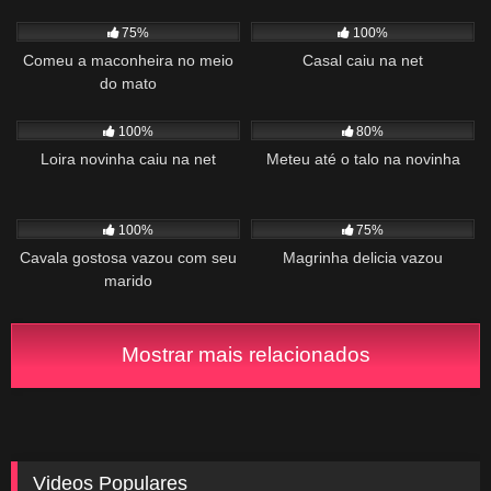
1K
14:07
757
00:49
75%
100%
Comeu a maconheira no meio
Casal caiu na net
do mato
214
00:40
1K
00:52
100%
80%
Loira novinha caiu na net
Meteu até o talo na novinha
906
02:39
477
01:06
100%
75%
Cavala gostosa vazou com seu
Magrinha delicia vazou
marido
Mostrar mais relacionados
Videos Populares