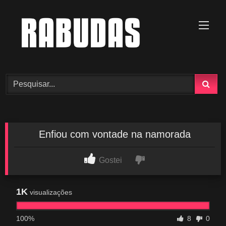
Skip
to
content
Enfiou com vontade na namorada
Gostei
1K
visualizações
100%
8
0