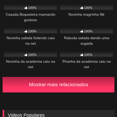
466
00:31
737
01:00
100%
100%
Casada Boqueteira mamando
Novinha magrinha filé
gostoso
1K
01:04
426
02:51
100%
100%
Novinha safada fodendo caiu
Rabuda safada dando uma
na net
sugada
447
03:18
2K
01:20
100%
100%
Novinha da academia caiu na
Piranha da academia caiu na
net
net
Mostrar mais relacionados
Videos Populares