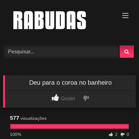
Skip
to
content
Deu para o coroa no banheiro
Gostei
577
visualizações
100%
2
0