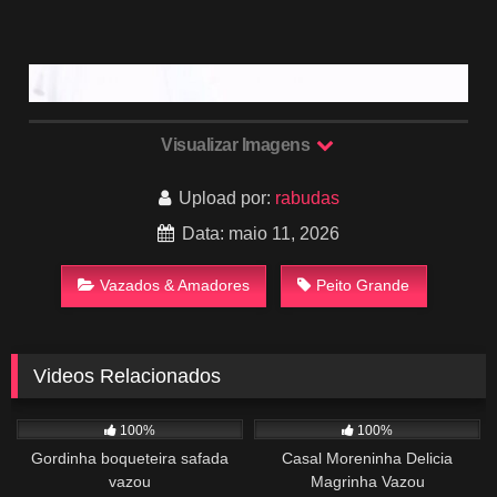
Visualizar Imagens
Upload por:
rabudas
Data: maio 11, 2026
Vazados & Amadores
Peito Grande
Videos Relacionados
631
01:44
974
00:31
100%
100%
Gordinha boqueteira safada
Casal Moreninha Delicia
vazou
Magrinha Vazou