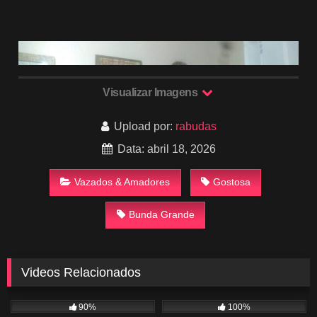
Visualizar Imagens
Upload por:
rabudas
Data: abril 18, 2026
Vazados & Amadores
Gostosa
Bunda Grande
Videos Relacionados
3K
12:31
337
19:57
90%
100%