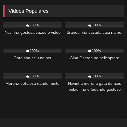
Videos Populares
5K
02:10
5K
03:10
100%
100%
Novinha gostosa vazou o video
Branquinha casada caiu na net
2K
03:34
1K
22:00
100%
100%
Gordinha caiu na net
Gina Gerson no helicoptero
2K
02:04
1K
00:27
100%
100%
Morena deliciosa dando muito
Novinha morena gata demais
peladinha e fudendo gostoso