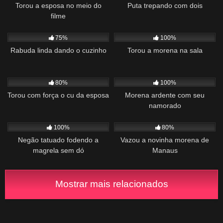
Torou a esposa no meio do
Puta trepando com dois
filme
860
01:34
594
01:15
75%
100%
Rabuda linda dando o cuzinho
Torou a morena na sala
776
14:41
757
00:57
80%
100%
Torou com força o cu da esposa
Morena ardente com seu
namorado
823
02:24
2K
02:10
100%
80%
Negão tatuado fodendo a
Vazou a novinha morena de
magrela sem dó
Manaus
Mostrar mais relacionados