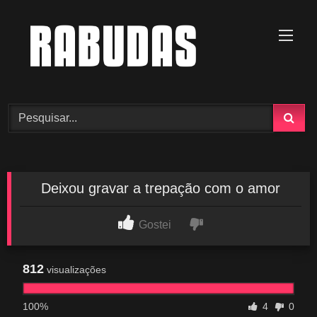
Skip
to
content
Deixou gravar a trepação com o amor
Gostei
812
visualizações
100%
4
0