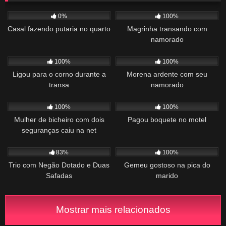
77
01:05
648
00:38
0%
100%
Casal fazendo putaria no quarto
Magrinha transando com
namorado
742
06:10
759
00:57
100%
100%
Ligou para o corno durante a
Morena ardente com seu
transa
namorado
1K
01:55
447
00:52
100%
100%
Mulher de bicheiro com dois
Pagou boquete no motel
seguranças caiu na net
2K
02:17
642
00:30
83%
100%
Trio com Negão Dotado e Duas
Gemeu gostoso na pica do
Safadas
marido
Mostrar mais relacionados