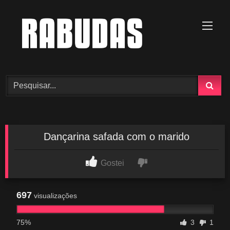
Skip
to
content
Dançarina safada com o marido
Gostei
697
visualizações
75%
3
1