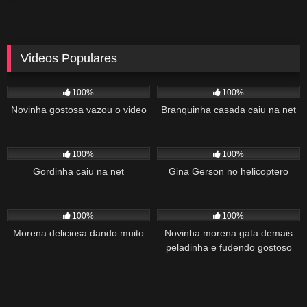
Videos Populares
5K
02:10
5K
03:10
100%
100%
Novinha gostosa vazou o video
Branquinha casada caiu na net
2K
03:34
1K
22:00
100%
100%
Gordinha caiu na net
Gina Gerson no helicoptero
2K
02:04
1K
00:27
100%
100%
Morena deliciosa dando muito
Novinha morena gata demais
peladinha e fudendo gostoso