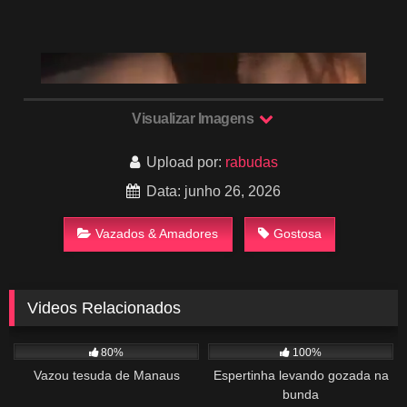
Visualizar Imagens
Upload por:
rabudas
Data: junho 26, 2026
Vazados & Amadores
Gostosa
Videos Relacionados
1K
03:14
656
02:51
80%
100%
Vazou tesuda de Manaus
Espertinha levando gozada na
bunda