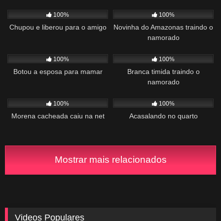
1K
03:18
1K
05:03
100%
100%
Chupou e liberou para o amigo
Novinha do Amazonas traindo o
namorado
139
00:57
999
06:42
100%
100%
Botou a esposa para mamar
Branca timida traindo o
namorado
843
01:43
195
01:37
100%
100%
Morena cacheada caiu na net
Acasalando no quarto
Mostrar mais relacionados
Videos Populares