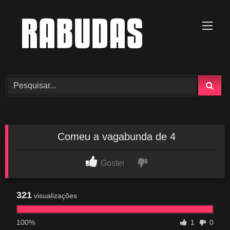
Skip
to
content
Comeu a vagabunda de 4
Gostei
321
visualizações
100%
1
0