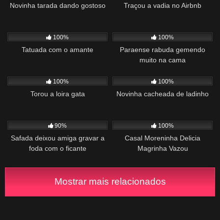
Novinha tarada dando gostoso
Traçou a vadia no Airbnb
446
01:26
935
00:56
100%
100%
Tatuada com o amante
Paraense rabuda gemendo
muito na cama
614
01:18
987
01:10
100%
100%
Torou a loira gata
Novinha cacheada de ladinho
1K
00:41
977
00:31
90%
100%
Safada deixou amiga gravar a
Casal Moreninha Delicia
foda com o ficante
Magrinha Vazou
Mostrar mais relacionados