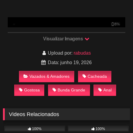
Visualizar Imagens
Upload por:
rabudas
Data: junho 19, 2026
Vazados & Amadores
Cacheada
Gostosa
Bunda Grande
Anal
Videos Relacionados
726
07:29
346
00:39
100%
100%