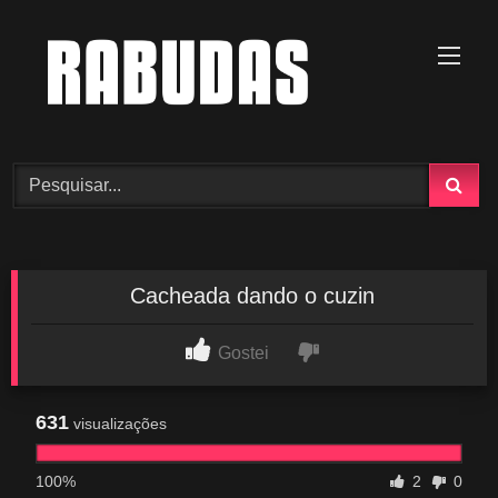
Skip
to
content
Cacheada dando o cuzin
Gostei
631
visualizações
100%
2
0