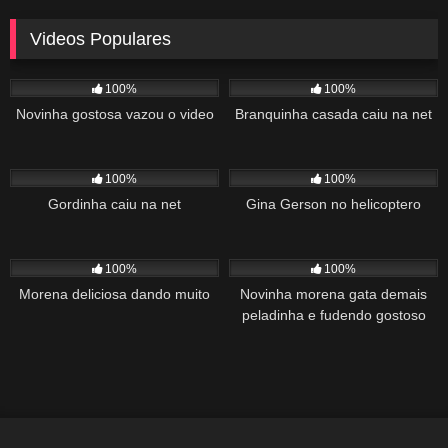
Videos Populares
5K
02:10
5K
03:10
100%
100%
Novinha gostosa vazou o video
Branquinha casada caiu na net
2K
03:34
1K
22:00
100%
100%
Gordinha caiu na net
Gina Gerson no helicoptero
2K
02:04
1K
00:27
100%
100%
Morena deliciosa dando muito
Novinha morena gata demais
peladinha e fudendo gostoso