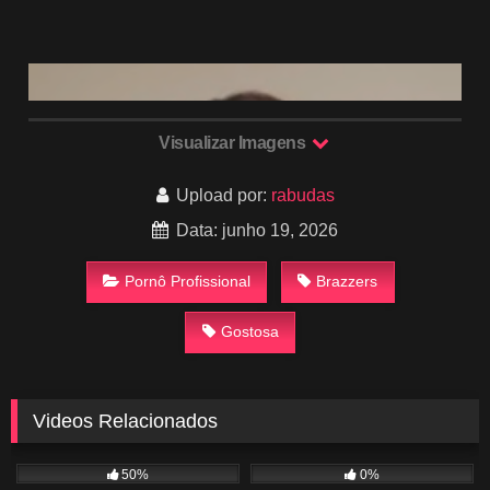
Visualizar Imagens
Upload por:
rabudas
Data: junho 19, 2026
Pornô Profissional
Brazzers
Gostosa
Videos Relacionados
460
31:29
82
21:25
50%
0%