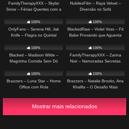
FamilyTherapyXXX – Skylar
NubilesFilm – Raya Velvet –
Snow – Férias Quentes com a
Diversão no Sofá
Madrasta
268
34:51
152
38:36
100%
100%
OnlyFans – Serena Hill, Jak
BlackedRaw – Violet Voss – Fit
Knife – Flagra no Quintal
Babe Provando que Aguenta
Tudo
32
29:09
310
30:45
100%
100%
Blacked – Madison Wilde –
FamilyTherapyXXX – Zarina
Magrinha Comida Sem Dó
Noir – Namoradas Secretas
671
29:43
223
32:22
100%
100%
Brazzers – Luna Star – Home
Brazzers – Natalie Brooks, Ana
Office com Rola
Khalifa – O Desafio Mais
Quente do Ano
Mostrar mais relacionados