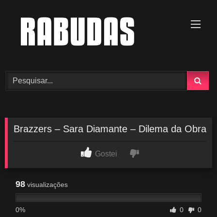
Skip
to
content
Brazzers – Sara Diamante – Dilema da Obra
Gostei
98
visualizações
0%
0
0