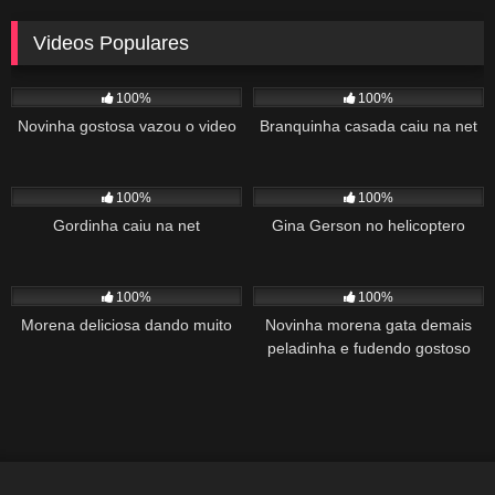
Videos Populares
5K
02:10
5K
03:10
100%
100%
Novinha gostosa vazou o video
Branquinha casada caiu na net
2K
03:34
1K
22:00
100%
100%
Gordinha caiu na net
Gina Gerson no helicoptero
2K
02:04
1K
00:27
100%
100%
Morena deliciosa dando muito
Novinha morena gata demais
peladinha e fudendo gostoso