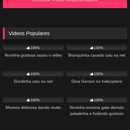
Videos Populares
5K
02:10
5K
03:10
100%
100%
Novinha gostosa vazou o video
Branquinha casada caiu na net
2K
03:34
1K
22:00
100%
100%
Gordinha caiu na net
Gina Gerson no helicoptero
2K
02:04
1K
00:27
100%
100%
Morena deliciosa dando muito
Novinha morena gata demais
peladinha e fudendo gostoso