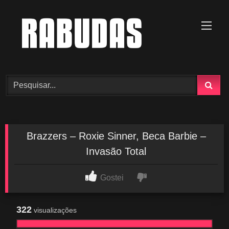
Skip
to
content
Brazzers – Roxie Sinner, Beca Barbie –
Invasão Total
Gostei
322
visualizações