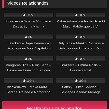
Videos Relacionados
377
34:48
647
27:31
100%
100%
Brazzers – Sinatra Monroe –
MyPervyFamily – Archer Ali – O
Distração na Piscina
Maior Rabão que Já Vi
92
47:19
360
29:58
0%
100%
Blacked – Hope Heaven –
OnlyFans – Manko Princess –
Safadeza no Voo: Capítulo 5
Safadeza no Hotel com Rico
178
35:53
296
41:22
0%
100%
BangbrosClips – Nikki Benz –
Brazzers – Emma Rosie –
Delírio na Praia com a Loira
Pressão Total
193
37:13
345
19:04
100%
100%
BlackedRaw – Moka Mora –
Fansly – Little Caprice –
Safada Traindo o Namorado
Sextape Caseira: Ménage
Vazado
Mostrar mais relacionados