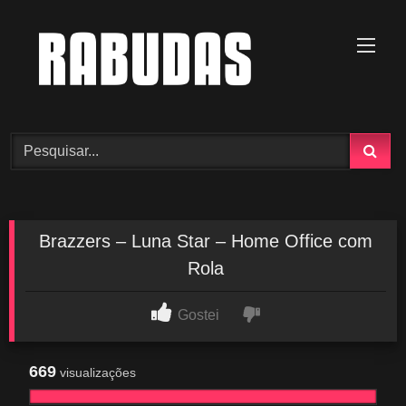
Skip
to
content
Brazzers – Luna Star – Home Office com
Rola
Gostei
669
visualizações