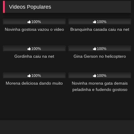
Videos Populares
5K
02:10
5K
03:10
100%
100%
Novinha gostosa vazou o video
Branquinha casada caiu na net
2K
03:34
1K
22:00
100%
100%
Gordinha caiu na net
Gina Gerson no helicoptero
2K
02:04
1K
00:27
100%
100%
Morena deliciosa dando muito
Novinha morena gata demais
peladinha e fudendo gostoso