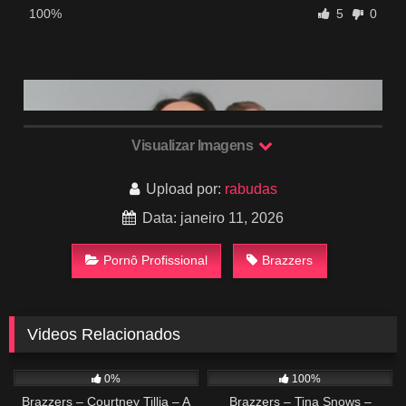
100%
5
0
Visualizar Imagens
Upload por:
rabudas
Data: janeiro 11, 2026
Pornô Profissional
Brazzers
Videos Relacionados
87
32:41
552
37:56
0%
100%
Brazzers – Courtney Tillia – A
Brazzers – Tina Snows –