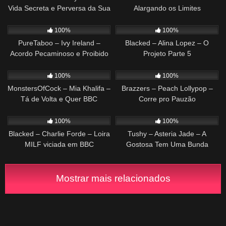
Vida Secreta e Perversa da Sua
Alargando os Limites
Mente
89
41:10
677
37:23
100%
100%
PureTaboo – Ivy Ireland –
Blacked – Alina Lopez – O
Acordo Pecaminoso e Proibido
Projeto Parte 5
872
38:43
581
31:16
100%
100%
MonstersOfCock – Mia Khalifa –
Brazzers – Peach Lollypop –
Tá de Volta e Quer BBC
Corre pro Pauzão
Enorme!
508
54:02
21
32:49
100%
100%
Blacked – Charlie Forde – Loira
Tushy – Asteria Jade – A
MILF viciada em BBC
Gostosa Tem Uma Bunda
Perfeita
Mostrar mais relacionados