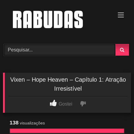
Skip
to
content
Vixen – Hope Heaven – Capítulo 1: Atração
Irresistível
Gostei
138
visualizações