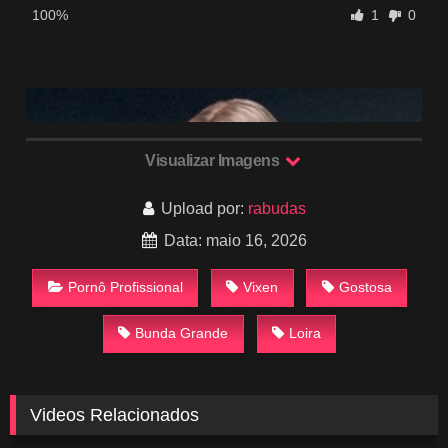
100%
1
0
Visualizar Imagens
Upload por:
rabudas
Data: maio 16, 2026
Pornô Profissional
Vixen
Gostosa
Bunda Grande
Loira
Videos Relacionados
507
35:30
218
27:52