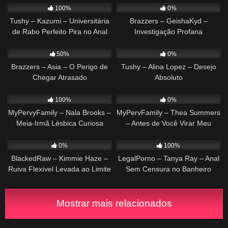
100%
0%
Tushy – Kazumi – Universitária
Brazzers – GeishaKyd –
de Rabo Perfeito Pira no Anal
Investigação Profana
375
25:30
125
39:33
50%
0%
Brazzers – Asia – O Perigo de
Tushy – Alina Lopez – Desejo
Chegar Atrasado
Absoluto
314
27:47
70
30:44
100%
0%
MyPervyFamily – Nala Brooks –
MyPervFamily – Thea Summers
Meia-Irmã Lésbica Curiosa
– Antes de Você Virar Meu
Provando Rola
Padrasto
193
35:42
343
23:23
0%
100%
BlackedRaw – Kimmie Haze –
LegalPorno – Tanya Ray – Anal
Ruiva Flexível Levada ao Limite
Sem Censura no Banheiro
Mostrar mais relacionados