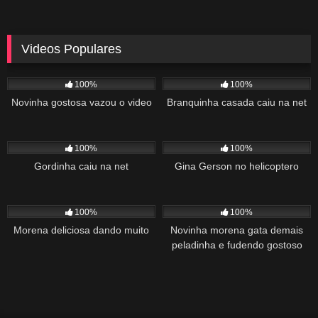
Videos Populares
5K
02:10
5K
03:10
100%
100%
Novinha gostosa vazou o video
Branquinha casada caiu na net
2K
03:34
1K
22:00
100%
100%
Gordinha caiu na net
Gina Gerson no helicoptero
2K
02:04
1K
00:27
100%
100%
Morena deliciosa dando muito
Novinha morena gata demais
peladinha e fudendo gostoso